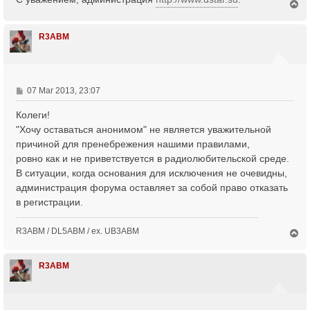
T
o
p
R3ABM
P
07 Mar 2013, 23:07
o
Колеги!
s
t
"Хочу оставаться анонимом" не является уважительной
причиной для пренебрежения нашими правилами,
ровно как и не приветствуется в радиолюбительской среде.
В ситуации, когда основания для исключения не очевидны,
администрация форума оставляет за собой право отказать
в регистрации.
R3ABM / DL5ABM / ex. UB3ABM
T
o
p
R3ABM