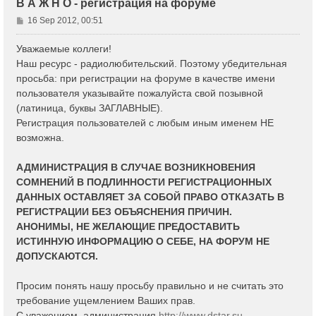
В А Ж Н О - регистрация на форуме
P
16 Sep 2012, 00:51
o
s
Уважаемые коллеги!
t
Наш ресурс - радиолюбительский. Поэтому убедительная
просьба: при регистрации на форуме в качестве имени
пользователя указывайте пожалуйста свой позывной
(латиница, буквы ЗАГЛАВНЫЕ).
Регистрация пользователей с любым иным именем НЕ
возможна.
АДМИНИСТРАЦИЯ В СЛУЧАЕ ВОЗНИКНОВЕНИЯ
СОМНЕНИЙ В ПОДЛИННОСТИ РЕГИСТРАЦИОННЫХ
ДАННЫХ ОСТАВЛЯЕТ ЗА СОБОЙ ПРАВО ОТКАЗАТЬ В
РЕГИСТРАЦИИ БЕЗ ОБЪЯСНЕНИЯ ПРИЧИН.
АНОНИМЫ, НЕ ЖЕЛАЮЩИЕ ПРЕДОСТАВИТЬ
ИСТИННУЮ ИНФОРМАЦИЮ О СЕБЕ, НА ФОРУМ НЕ
ДОПУСКАЮТСЯ.
Просим понять нашу просьбу правильно и не считать это
требование ущемлением Ваших прав.
С уважением, администрация
http://www.dstar.su
.