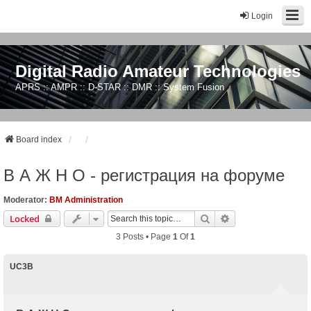
Login
Digital Radio Amateur Technologies
APRS :: AMPR :: D-STAR :: DMR :: System Fusion
Board index
В А Ж Н О - регистрация на форуме
Moderator:
BM Administration
Search
Advanced Search
Locked
3 Posts • Page
1
Of
1
UC3B