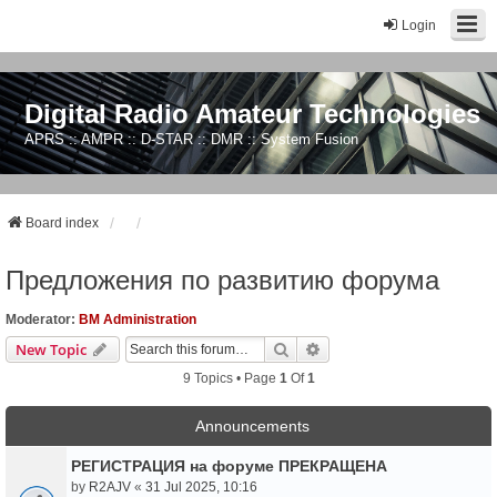
Login
Digital Radio Amateur Technologies
APRS :: AMPR :: D-STAR :: DMR :: System Fusion
Board index
Предложения по развитию форума
Moderator:
BM Administration
Search
Advanced Search
New Topic
9 Topics • Page
1
Of
1
Announcements
РЕГИСТРАЦИЯ на форуме ПРЕКРАЩЕНА
by
R2AJV
«
31 Jul 2025, 10:16