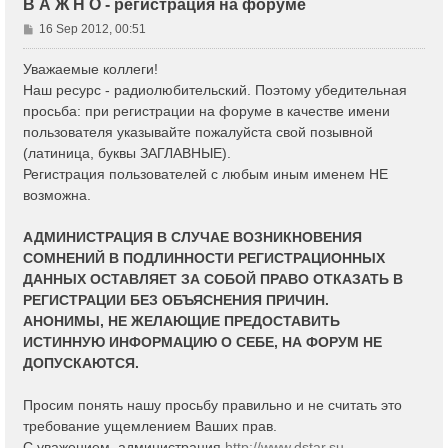
В А Ж Н О - регистрация на форуме
P
16 Sep 2012, 00:51
o
s
Уважаемые коллеги!
t
Наш ресурс - радиолюбительский. Поэтому убедительная
просьба: при регистрации на форуме в качестве имени
пользователя указывайте пожалуйста свой позывной
(латиница, буквы ЗАГЛАВНЫЕ).
Регистрация пользователей с любым иным именем НЕ
возможна.
АДМИНИСТРАЦИЯ В СЛУЧАЕ ВОЗНИКНОВЕНИЯ
СОМНЕНИЙ В ПОДЛИННОСТИ РЕГИСТРАЦИОННЫХ
ДАННЫХ ОСТАВЛЯЕТ ЗА СОБОЙ ПРАВО ОТКАЗАТЬ В
РЕГИСТРАЦИИ БЕЗ ОБЪЯСНЕНИЯ ПРИЧИН.
АНОНИМЫ, НЕ ЖЕЛАЮЩИЕ ПРЕДОСТАВИТЬ
ИСТИННУЮ ИНФОРМАЦИЮ О СЕБЕ, НА ФОРУМ НЕ
ДОПУСКАЮТСЯ.
Просим понять нашу просьбу правильно и не считать это
требование ущемлением Ваших прав.
С уважением, администрация
http://www.dstar.su
.