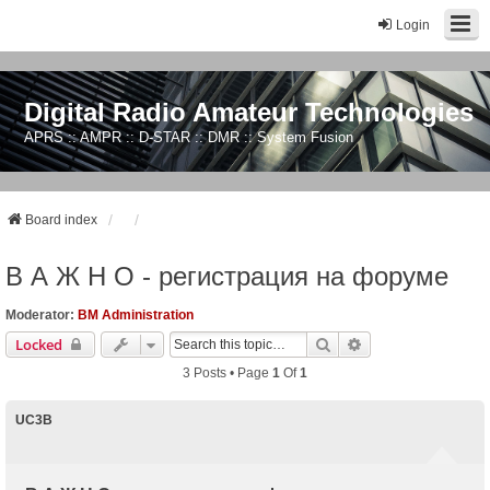
Login
Digital Radio Amateur Technologies
APRS :: AMPR :: D-STAR :: DMR :: System Fusion
Board index
В А Ж Н О - регистрация на форуме
Moderator:
BM Administration
Search
Advanced Search
Locked
3 Posts • Page
1
Of
1
UC3B