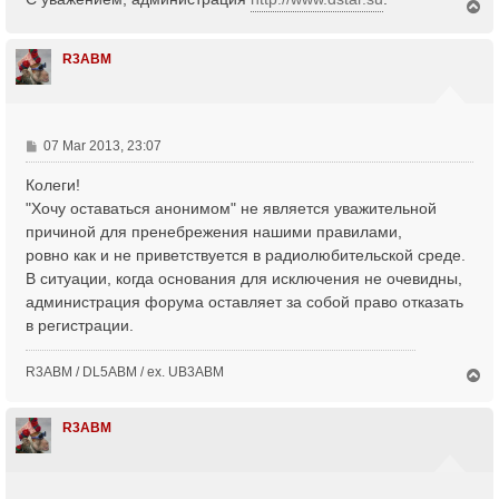
T
o
p
R3ABM
P
07 Mar 2013, 23:07
o
Колеги!
s
t
"Хочу оставаться анонимом" не является уважительной
причиной для пренебрежения нашими правилами,
ровно как и не приветствуется в радиолюбительской среде.
В ситуации, когда основания для исключения не очевидны,
администрация форума оставляет за собой право отказать
в регистрации.
R3ABM / DL5ABM / ex. UB3ABM
T
o
p
R3ABM