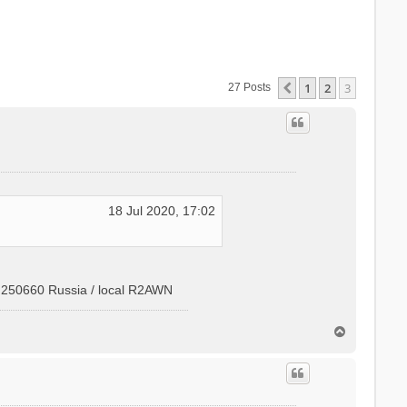
1
2
3
Previous
27 Posts
18 Jul 2020, 17:02
 250660 Russia / local R2AWN
T
o
p