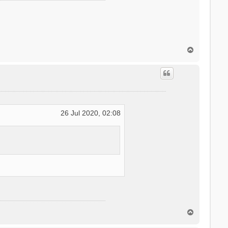
T
o
p
26 Jul 2020, 02:08
T
o
p