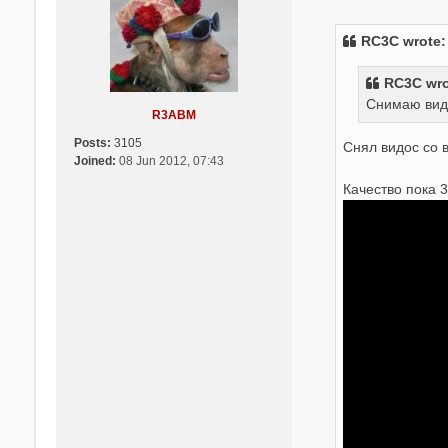
o
t
s
R
t
2
RC3C
wrote
A
J
RC3C wro
V
Снимаю вид
R3ABM
Posts:
3105
Снял видос со
Joined:
08 Jun 2012, 07:43
Качество пока 