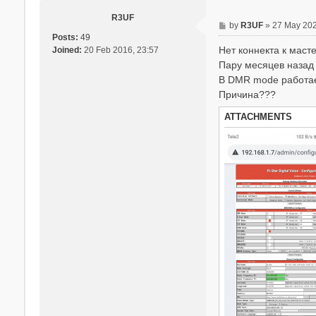
R3UF
P
by
R3UF
»
27 May 202
Posts:
49
o
Нет коннекта к масте
Joined:
20 Feb 2016, 23:57
s
t
Пару месяцев назад
В DMR mode работает
Причина???
ATTACHMENTS