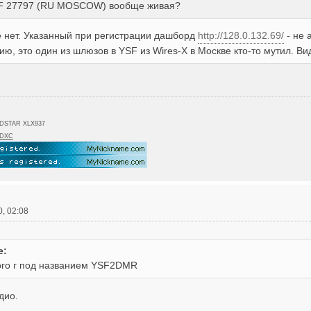
SF 27797 (RU MOSCOW) вообще живая?
е нет. Указанный при регистрации дашборд
http://128.0.132.69/
- не 
ю, это один из шлюзов в YSF из Wires-X в Москве кто-то мутил. Ви
,DSTAR XLX937
DXC
0, 02:08
e:
того г под названием YSF2DMR
дио.