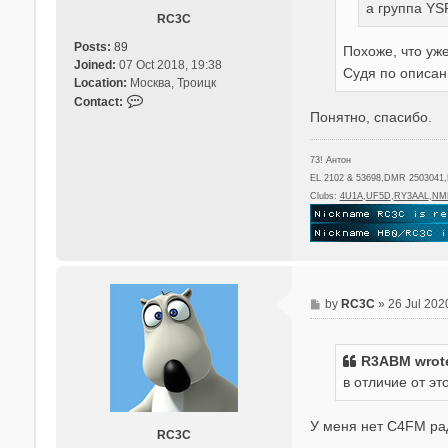
а группа Y
RC3C
Posts:
89
Похоже, что уж
Joined:
07 Oct 2018, 19:38
Судя по описани
Location:
Москва, Троицк
C
Contact:
Понятно, спасибо.
o
n
t
73! Антон
a
EL 2102 & 53698,DMR 2503041
c
Clubs:
4U1A
,
UF5D
,
RY3AAL
,
NM
t
R
C
3
C
P
by
RC3C
»
26 Jul 202
o
s
t
R3ABM wrot
в отличие от э
У меня нет C4FM ра
RC3C