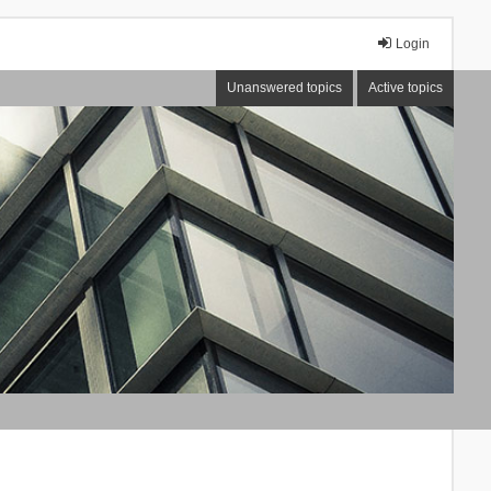
Login
Unanswered topics
Active topics