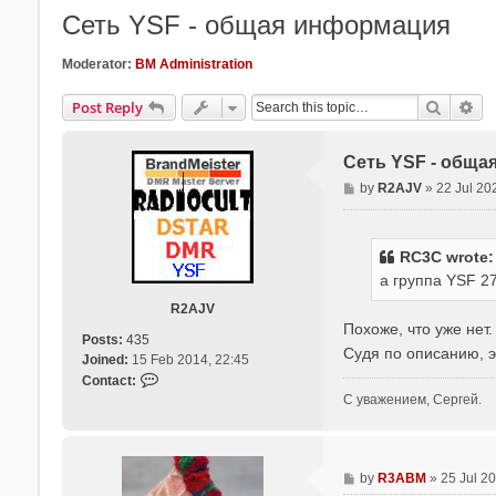
Сеть YSF - общая информация
Moderator:
BM Administration
Search
Ad
Post Reply
Сеть YSF - обща
P
by
R2AJV
»
22 Jul 20
o
s
t
RC3C
wrote
а группа YSF 
R2AJV
Похоже, что уже нет
Posts:
435
Судя по описанию, э
Joined:
15 Feb 2014, 22:45
C
Contact:
o
С уважением, Сергей.
n
t
a
P
c
by
R3ABM
»
25 Jul 2