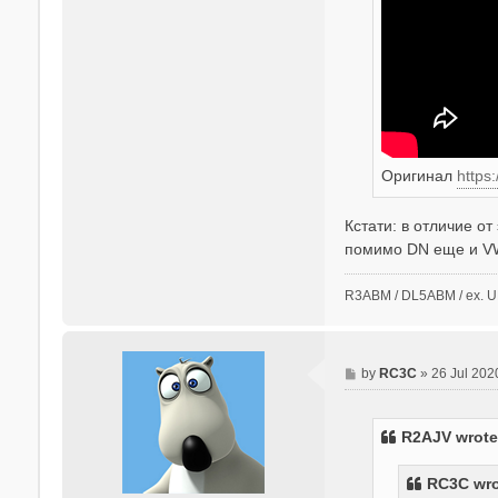
Оригинал
https
Кстати: в отличие о
помимо DN еще и V
R3ABM / DL5ABM / ex.
P
by
RC3C
»
26 Jul 202
o
s
t
R2AJV
wrot
RC3C
wro