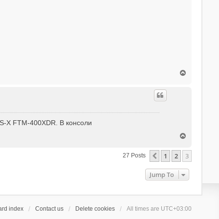
T
o
p
RES-X FTM-400XDR. В консоли
T
o
p
1
2
3
Previous
27 Posts
Jump To
ard index
Contact us
Delete cookies
All times are
UTC+03:00