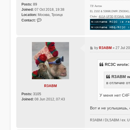
Posts:
89
73! Антон
Joined:
07 Oct 2018, 19:38
EL 2102 & 53698,DMR 2503041
Location:
Москва, Троицк
Clubs:
4U1A
,
UF5D
,
RY3AAL
,
NM
C
Contact:
o
n
t
a
c
P
by
R3ABM
»
27 Jul 2
t
o
R
s
C
t
RC3C
wrote
3
C
R3ABM w
в отличие о
R3ABM
Posts:
3105
У меня нет C4F
Joined:
08 Jun 2012, 07:43
Вот и не услышишь, 
R3ABM / DL5ABM / ex.