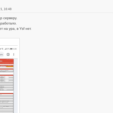
1, 16:48
р серверу.
 работало.
 на ура, в Ysf нет.