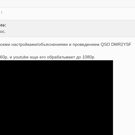
:
↑
te:
ос.
 всеми настройками/объяснениями и проведением QSO DMR2YSF
360р, и youtube еще его обрабатывает до 1080р