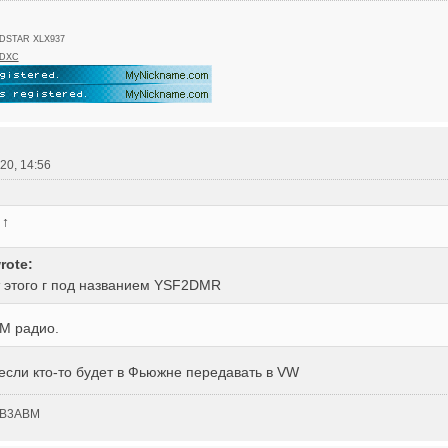
,DSTAR XLX937
DXC
020, 14:56
:
↑
rote:
т этого г под названием YSF2DMR
M радио.
если кто-то будет в Фьюжне передавать в VW
 UB3ABM