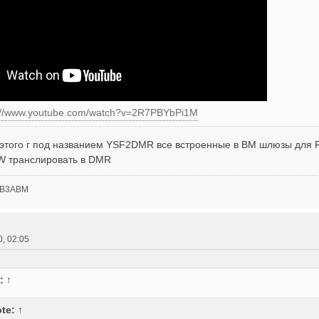
://www.youtube.com/watch?v=2R7PBYbPi1M
т этого г под названием YSF2DMR все встроенные в BM шлюзы для F
W транслировать в DMR
 UB3ABM
0, 02:05
e:
↑
te:
↑