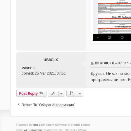
UB8CLX
P
by
UB8CLX
»
07 Jan 
Posts:
2
o
Друзья. Никак не мо
Joined:
25 Mar 2021, 07:51
s
t
программы пишет: Er
Post Reply
Return To “Общая Информация”
Powered by
phpBB
® Forum Software © phpBB Limited
Style
we_universal
created by INVENTEA & v12mike