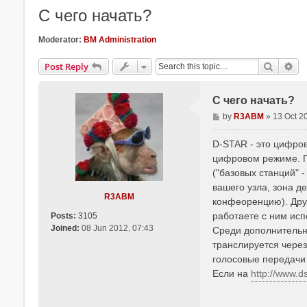
С чего начать?
Moderator:
BM Administration
Search
Ad
Post Reply
С чего начать?
P
by
R3ABM
»
13 Oct 2
o
s
D-STAR - это цифро
t
цифровом режиме. Пр
("базовых станций" 
вашего узла, зона де
R3ABM
конфеоренцию). Друг
работаете с ним исп
Posts:
3105
Joined:
08 Jun 2012, 07:43
Среди дополнительн
транслируется чере
голосовые передачи
Если на
http://www.ds