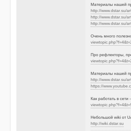
Материалы нашей пр
http://www.dstar.su/
http://www.dstar.su/
http://www.dstar.su/
Очень много полезно
viewtopic.php?f=4&t=
Про рефлекторы, про
viewtopic.php?f=4&t=
Материалы нашей пр
http://www.dstar.su/
https://www.youtube
Как работать в сети -
viewtopic.php?f=4&t=
Небольшой wiki от U
http://wiki.dstar.su