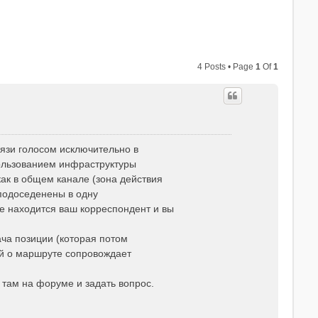
4 Posts • Page
1
Of
1
язи голосом исключительно в
пользованием инфраструктуры
как в общем канале (зона действия
 подоседенены в одну
де находится ваш корреспондент и вы
ча позиции (которая потом
й о маршруте сопровождает
 там на форуме и задать вопрос.