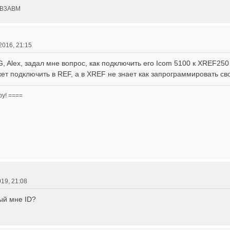
 UB3ABM
2016, 21:15
 Alex, задал мне вопрос, как подключить его Icom 5100 к XREF250
жет подключить в REF, а в XREF не знает как запрограммировать сво
py! ====
19, 21:08
ый мне ID?