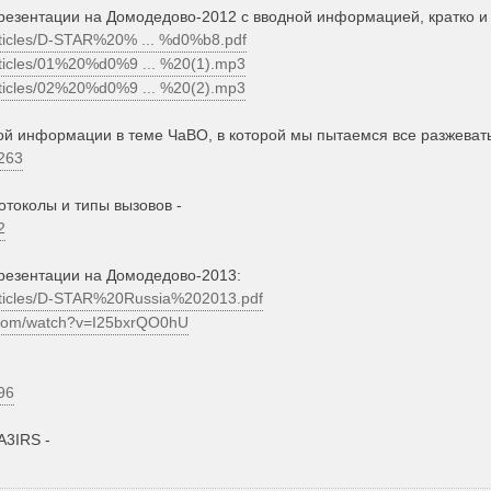
езентации на Домодедово-2012 с вводной информацией, кратко и 
articles/D-STAR%20% ... %d0%b8.pdf
articles/01%20%d0%9 ... %20(1).mp3
articles/02%20%d0%9 ... %20(2).mp3
й информации в теме ЧаВО, в которой мы пытаемся все разжевать
263
токолы и типы вызовов -
2
езентации на Домодедово-2013:
articles/D-STAR%20Russia%202013.pdf
.com/watch?v=I25bxrQO0hU
96
A3IRS -