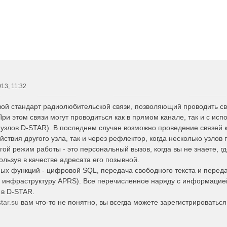
vanced Search
013, 11:32
вой стандарт радиолюбительской связи, позволяющий проводить св
и этом связи могут проводиться как в прямом канале, так и с ис
- узлов D-STAR). В последнем случае возможно проведение связей 
йствия другого узла, так и через рефлектор, когда несколько узлов
ой режим работы - это персональный вызов, когда вы не знаете, г
ользуя в качестве адресата его позывной.
ых функций - цифровой SQL, передача свободного текста и переда
з инфраструктуру APRS). Все перечисленное наряду с информацие
 в D-STAR.
tar.su
вам что-то не понятно, вы всегда можете зарегистрироваться