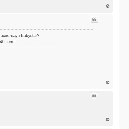
T
o
p
 используя Babystar?
й Icom !
T
o
p
T
o
p