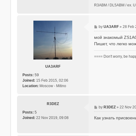
R3ABM / DL5ABM / ex.
P
by
UA3ARF
»
28 Feb 
o
мой знакомый ZS1AG,
s
t
Пишет, что легко мо
==== Don't worry, be hap
UA3ARF
Posts:
59
Joined:
15 Feb 2015, 02:06
Location:
Moscow - Mitino
R3DEZ
P
by
R3DEZ
»
22 Nov 20
Posts:
5
o
Как узнать присвоен
Joined:
22 Nov 2019, 09:08
s
t