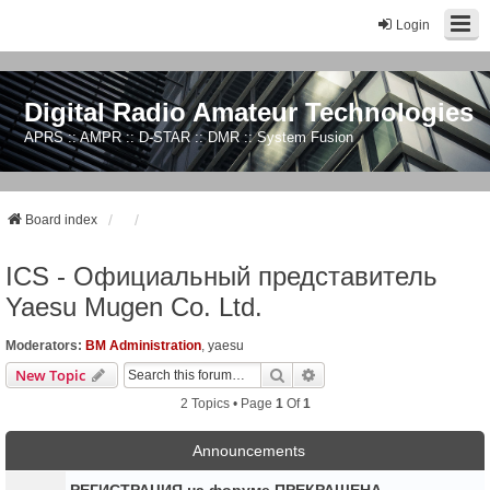
Login
Digital Radio Amateur Technologies
APRS :: AMPR :: D-STAR :: DMR :: System Fusion
Board index
ICS - Официальный представитель
Yaesu Mugen Co. Ltd.
Moderators:
BM Administration
,
yaesu
Search
Advanced Search
New Topic
2 Topics • Page
1
Of
1
Announcements
РЕГИСТРАЦИЯ на форуме ПРЕКРАЩЕНА