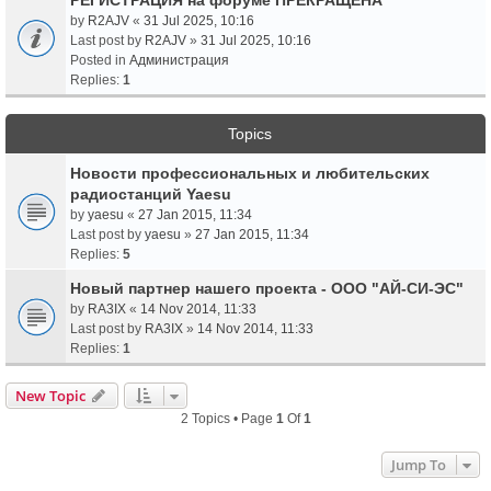
by
R2AJV
«
31 Jul 2025, 10:16
Last post by
R2AJV
»
31 Jul 2025, 10:16
Posted in
Администрация
Replies:
1
Topics
Новости профессиональных и любительских
радиостанций Yaesu
by
yaesu
«
27 Jan 2015, 11:34
Last post by
yaesu
»
27 Jan 2015, 11:34
Replies:
5
Новый партнер нашего проекта - ООО "АЙ-СИ-ЭС"
by
RA3IX
«
14 Nov 2014, 11:33
Last post by
RA3IX
»
14 Nov 2014, 11:33
Replies:
1
New Topic
2 Topics • Page
1
Of
1
Jump To