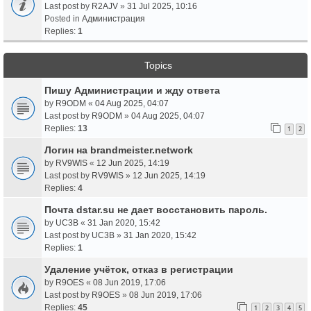
Last post by
R2AJV
»
31 Jul 2025, 10:16
Posted in
Администрация
Replies:
1
Topics
Пишу Администрации и жду ответа
by
R9ODM
«
04 Aug 2025, 04:07
Last post by
R9ODM
»
04 Aug 2025, 04:07
Replies:
13
1
2
Логин на brandmeister.network
by
RV9WIS
«
12 Jun 2025, 14:19
Last post by
RV9WIS
»
12 Jun 2025, 14:19
Replies:
4
Почта dstar.su не дает восстановить пароль.
by
UC3B
«
31 Jan 2020, 15:42
Last post by
UC3B
»
31 Jan 2020, 15:42
Replies:
1
Удаление учёток, отказ в регистрации
by
R9OES
«
08 Jun 2019, 17:06
Last post by
R9OES
»
08 Jun 2019, 17:06
Replies:
45
1
2
3
4
5