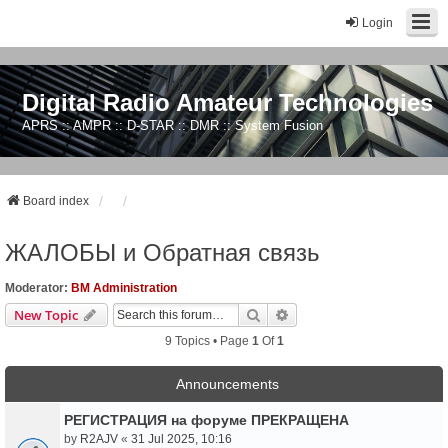
Login
Digital Radio Amateur Technologies
APRS :: AMPR :: D-STAR :: DMR :: System Fusion
Board index
ЖАЛОБЫ и Обратная связь
Moderator:
BM Administration
Search
Advanced Search
New Topic
9 Topics • Page
1
Of
1
Announcements
РЕГИСТРАЦИЯ на форуме ПРЕКРАЩЕНА
by
R2AJV
«
31 Jul 2025, 10:16