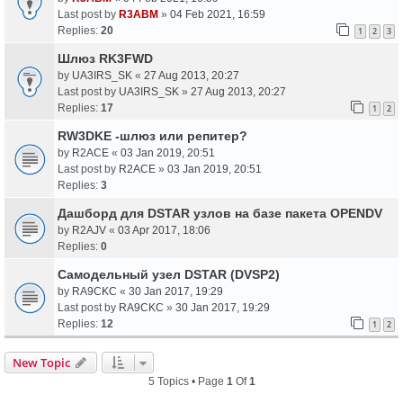
Last post by
R3ABM
»
04 Feb 2021, 16:59
Replies:
20
1
2
3
Шлюз RK3FWD
by
UA3IRS_SK
«
27 Aug 2013, 20:27
Last post by
UA3IRS_SK
»
27 Aug 2013, 20:27
Replies:
17
1
2
RW3DKE -шлюз или репитер?
by
R2ACE
«
03 Jan 2019, 20:51
Last post by
R2ACE
»
03 Jan 2019, 20:51
Replies:
3
Дашборд для DSTAR узлов на базе пакета OPENDV
by
R2AJV
«
03 Apr 2017, 18:06
Replies:
0
Самодельный узел DSTAR (DVSP2)
by
RA9CKC
«
30 Jan 2017, 19:29
Last post by
RA9CKC
»
30 Jan 2017, 19:29
Replies:
12
1
2
New Topic
5 Topics • Page
1
Of
1