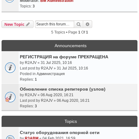
Moderator:
BM Administration
Topics:
3
Search
Advanced Search
New Topic
5 Topics • Page
1
Of
1
Announcements
РЕГИСТРАЦИЯ на форуме ПРЕКРАЩЕНА
by
R2AJV
«
31 Jul 2025, 10:16
Last post by
R2AJV
»
31 Jul 2025, 10:16
Posted in
Администрация
Replies:
1
Обновление списка репитеров (узлов)
by
R2AJV
«
06 Aug 2020, 16:21
Last post by
R2AJV
»
06 Aug 2020, 16:21
Replies:
3
Topics
Статус оборудования опорной сети
by
R3ABM
«
04 Feb 2021, 16:59