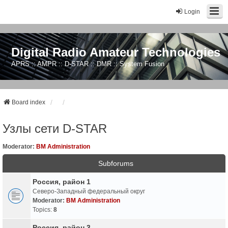
Login
Digital Radio Amateur Technologies
APRS :: AMPR :: D-STAR :: DMR :: System Fusion
Board index
Узлы сети D-STAR
Moderator:
BM Administration
Subforums
Россия, район 1
Северо-Западный федеральный округ
Moderator:
BM Administration
Topics:
8
Россия, район 3