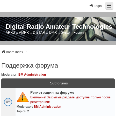
Login
Digital Radio Amateur Technologies
APRS :: AMPR :: D-STAR :: DMR :: System Fusion
Board index
Поддержка форума
Moderator:
BM Administration
Subforums
Регистрация на форуме
Внимание! Закрытые разделы доступны только после
регистрации!
Moderator:
BM Administration
Topics:
2