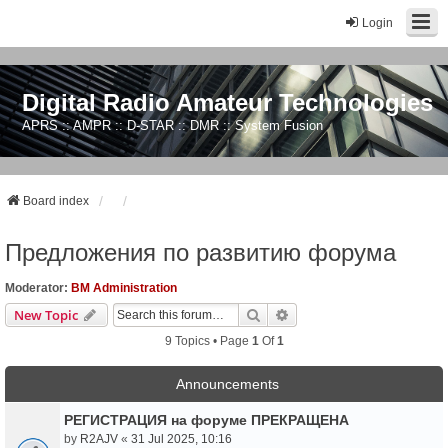
Login
Digital Radio Amateur Technologies
APRS :: AMPR :: D-STAR :: DMR :: System Fusion
Board index
Предложения по развитию форума
Moderator:
BM Administration
Search
Advanced Search
New Topic
9 Topics • Page
1
Of
1
Announcements
РЕГИСТРАЦИЯ на форуме ПРЕКРАЩЕНА
by
R2AJV
«
31 Jul 2025, 10:16