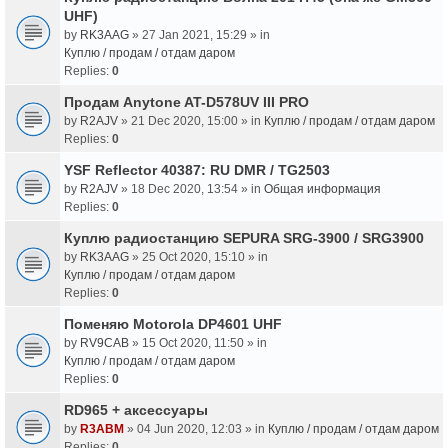
UHF)
by
RK3AAG
» 27 Jan 2021, 15:29 » in
Куплю / продам / отдам даром
Replies:
0
Продам Anytone AT-D578UV III PRO
by
R2AJV
» 21 Dec 2020, 15:00 » in
Куплю / продам / отдам даром
Replies:
0
YSF Reflector 40387: RU DMR / TG2503
by
R2AJV
» 18 Dec 2020, 13:54 » in
Общая информация
Replies:
0
Куплю радиостанцию SEPURA SRG-3900 / SRG3900
by
RK3AAG
» 25 Oct 2020, 15:10 » in
Куплю / продам / отдам даром
Replies:
0
Поменяю Motorola DP4601 UHF
by
RV9CAB
» 15 Oct 2020, 11:50 » in
Куплю / продам / отдам даром
Replies:
0
RD965 + аксессуары
by
R3ABM
» 04 Jun 2020, 12:03 » in
Куплю / продам / отдам даром
Replies:
0