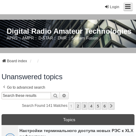
Login
Digital Radio Amateur Technologies
APRS :: AMPR :: D-STAR :: DMR :: System Fusion
Board index
Unanswered topics
Go to advanced search
Search
Advanced Search
1
2
3
4
5
6
Next
Search Found 141 Matches
Topics
Настройки терминального доступа новых РЭС к XLX