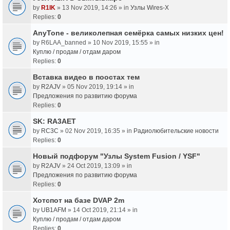
by
R1IK
» 13 Nov 2019, 14:26 » in
Узлы Wires-X
Replies:
0
AnyTone - великолепная семёрка самых низких цен!
by
R6LAA_banned
» 10 Nov 2019, 15:55 » in
Куплю / продам / отдам даром
Replies:
0
Вставка видео в поостах тем
by
R2AJV
» 05 Nov 2019, 19:14 » in
Предложения по развитию форума
Replies:
0
SK: RA3AET
by
RC3C
» 02 Nov 2019, 16:35 » in
Радиолюбительские новости
Replies:
0
Новый подфорум "Узлы System Fusion / YSF"
by
R2AJV
» 24 Oct 2019, 13:09 » in
Предложения по развитию форума
Replies:
0
Хотспот на базе DVAP 2m
by
UB1AFM
» 14 Oct 2019, 21:14 » in
Куплю / продам / отдам даром
Replies:
0