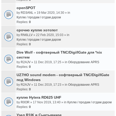
openSPOT
by
RD3ANL
» 19 Mar 2020, 14:30 » in
Куплю / продам / отдам даром
Replies:
0
срочно куплю хотспот
by
RN6LLV
» 22 Feb 2020, 15:03 » in
Куплю / продам / отдам даром
Replies:
0
Dire Wolf - cофтверный TNC/Digi/IGate для *nix
систем
by
R2AJV
» 11 Dec 2019, 17:25 » in
Оборудование APRS
Replies:
0
UZ7HO sound modem - cофтверный TNC/Digi/IGate
под Windows
by
R2AJV
» 11 Dec 2019, 17:23 » in
Оборудование APRS
Replies:
0
куплю Hytera RD625 UHF
by
R0OR
» 17 Nov 2019, 13:40 » in
Куплю / продам / отдам даром
Replies:
0
Узел R1IK в Сыктывкаре