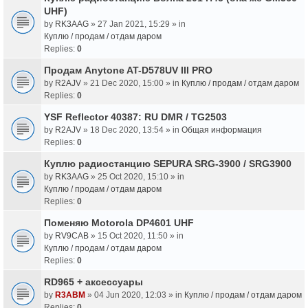
UHF)
by
RK3AAG
» 27 Jan 2021, 15:29 » in
Куплю / продам / отдам даром
Replies:
0
Продам Anytone AT-D578UV III PRO
by
R2AJV
» 21 Dec 2020, 15:00 » in
Куплю / продам / отдам даром
Replies:
0
YSF Reflector 40387: RU DMR / TG2503
by
R2AJV
» 18 Dec 2020, 13:54 » in
Общая информация
Replies:
0
Куплю радиостанцию SEPURA SRG-3900 / SRG3900
by
RK3AAG
» 25 Oct 2020, 15:10 » in
Куплю / продам / отдам даром
Replies:
0
Поменяю Motorola DP4601 UHF
by
RV9CAB
» 15 Oct 2020, 11:50 » in
Куплю / продам / отдам даром
Replies:
0
RD965 + аксессуары
by
R3ABM
» 04 Jun 2020, 12:03 » in
Куплю / продам / отдам даром
Replies:
0