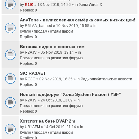
by
R1IK
» 13 Nov 2019, 14:26 » in
Узлы Wires-X
Replies:
0
AnyTone - великолепная семёрка самых низких цен!
by
R6LAA_banned
» 10 Nov 2019, 15:55 » in
Куплю / продам / отдам даром
Replies:
0
Вставка видео в поостах тем
by
R2AJV
» 05 Nov 2019, 19:14 » in
Предложения по развитию форума
Replies:
0
SK: RA3AET
by
RC3C
» 02 Nov 2019, 16:35 » in
Радиолюбительские новости
Replies:
0
Новый подфорум "Узлы System Fusion / YSF"
by
R2AJV
» 24 Oct 2019, 13:09 » in
Предложения по развитию форума
Replies:
0
Хотспот на базе DVAP 2m
by
UB1AFM
» 14 Oct 2019, 21:14 » in
Куплю / продам / отдам даром
Replies:
0