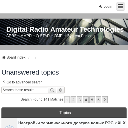
Login
Digital Radio Amateur Technologies
APRS :: AMPR :: D-STAR :: DMR :: System Fusion
Board index
Unanswered topics
Go to advanced search
Search
Advanced Search
1
2
3
4
5
6
Next
Search Found 141 Matches
Topics
Настройки терминального доступа новых РЭС к XLX