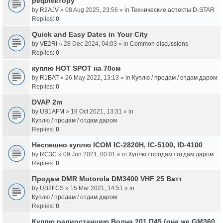
рефлектору
by
R2AJV
» 08 Aug 2025, 23:56 » in
Технические аспекты D-STAR
Replies:
0
Quick and Easy Dates in Your City
by
VE2RI
» 28 Dec 2024, 04:03 » in
Common discussions
Replies:
0
куплю HOT SPOT на 70см
by
R1BAT
» 26 May 2022, 13:13 » in
Куплю / продам / отдам даром
Replies:
0
DVAP 2m
by
UB1AFM
» 19 Oct 2021, 13:31 » in
Куплю / продам / отдам даром
Replies:
0
Неспешно куплю ICOM IC-2820H, IC-5100, ID-4100
by
RC3C
» 09 Jun 2021, 00:01 » in
Куплю / продам / отдам даром
Replies:
0
Продам DMR Motorola DM3400 VHF 25 Ватт
by
UB2FCS
» 15 Mar 2021, 14:51 » in
Куплю / продам / отдам даром
Replies:
0
Куплю радиостанцию Волна 201 П45 (она же GM360