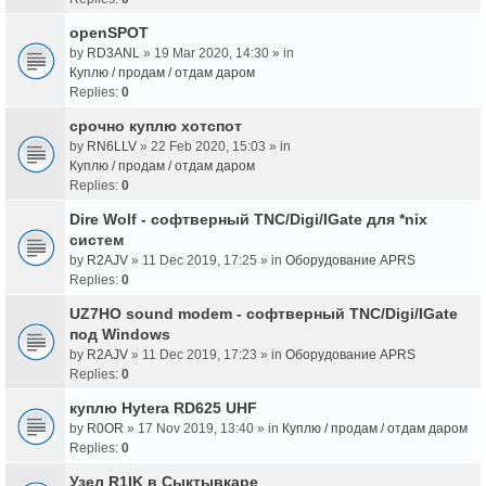
openSPOT
by
RD3ANL
» 19 Mar 2020, 14:30 » in
Куплю / продам / отдам даром
Replies:
0
срочно куплю хотспот
by
RN6LLV
» 22 Feb 2020, 15:03 » in
Куплю / продам / отдам даром
Replies:
0
Dire Wolf - cофтверный TNC/Digi/IGate для *nix
систем
by
R2AJV
» 11 Dec 2019, 17:25 » in
Оборудование APRS
Replies:
0
UZ7HO sound modem - cофтверный TNC/Digi/IGate
под Windows
by
R2AJV
» 11 Dec 2019, 17:23 » in
Оборудование APRS
Replies:
0
куплю Hytera RD625 UHF
by
R0OR
» 17 Nov 2019, 13:40 » in
Куплю / продам / отдам даром
Replies:
0
Узел R1IK в Сыктывкаре