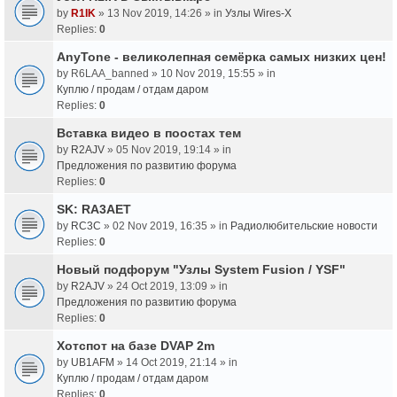
by
R1IK
» 13 Nov 2019, 14:26 » in
Узлы Wires-X
Replies:
0
AnyTone - великолепная семёрка самых низких цен!
by
R6LAA_banned
» 10 Nov 2019, 15:55 » in
Куплю / продам / отдам даром
Replies:
0
Вставка видео в поостах тем
by
R2AJV
» 05 Nov 2019, 19:14 » in
Предложения по развитию форума
Replies:
0
SK: RA3AET
by
RC3C
» 02 Nov 2019, 16:35 » in
Радиолюбительские новости
Replies:
0
Новый подфорум "Узлы System Fusion / YSF"
by
R2AJV
» 24 Oct 2019, 13:09 » in
Предложения по развитию форума
Replies:
0
Хотспот на базе DVAP 2m
by
UB1AFM
» 14 Oct 2019, 21:14 » in
Куплю / продам / отдам даром
Replies:
0