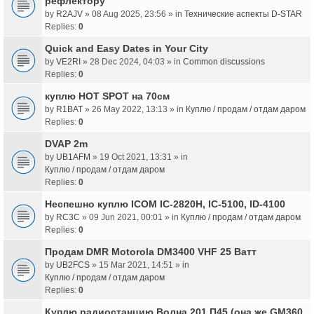
рефлектору
by
R2AJV
» 08 Aug 2025, 23:56 » in
Технические аспекты D-STAR
Replies:
0
Quick and Easy Dates in Your City
by
VE2RI
» 28 Dec 2024, 04:03 » in
Common discussions
Replies:
0
куплю HOT SPOT на 70см
by
R1BAT
» 26 May 2022, 13:13 » in
Куплю / продам / отдам даром
Replies:
0
DVAP 2m
by
UB1AFM
» 19 Oct 2021, 13:31 » in
Куплю / продам / отдам даром
Replies:
0
Неспешно куплю ICOM IC-2820H, IC-5100, ID-4100
by
RC3C
» 09 Jun 2021, 00:01 » in
Куплю / продам / отдам даром
Replies:
0
Продам DMR Motorola DM3400 VHF 25 Ватт
by
UB2FCS
» 15 Mar 2021, 14:51 » in
Куплю / продам / отдам даром
Replies:
0
Куплю радиостанцию Волна 201 П45 (она же GM360