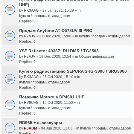
UHF)
by
RK3AAG
» 27 Jan 2021, 15:29 » in
Куплю / продам / отдам даром
Replies:
0
Продам Anytone AT-D578UV III PRO
by
R2AJV
» 21 Dec 2020, 15:00 » in
Куплю / продам / отдам даром
Replies:
0
YSF Reflector 40387: RU DMR / TG2503
by
R2AJV
» 18 Dec 2020, 13:54 » in
Общая информация
Replies:
0
Куплю радиостанцию SEPURA SRG-3900 / SRG3900
by
RK3AAG
» 25 Oct 2020, 15:10 » in
Куплю / продам / отдам даром
Replies:
0
Поменяю Motorola DP4601 UHF
by
RV9CAB
» 15 Oct 2020, 11:50 » in
Куплю / продам / отдам даром
Replies:
0
RD965 + аксессуары
by
R3ABM
» 04 Jun 2020, 12:03 » in
Куплю / продам / отдам даром
Replies:
0