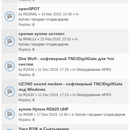
openSPOT
by
RD3ANL
» 19 Mar 2020, 14:30 » in
Куплю / продам / отдам даром
Replies:
0
срочно куплю хотспот
by
RN6LLV
» 22 Feb 2020, 15:03 » in
Куплю / продам / отдам даром
Replies:
0
Dire Wolf - cофтверный TNC/Digi/IGate для *nix
систем
by
R2AJV
» 11 Dec 2019, 17:25 » in
Оборудование APRS
Replies:
0
UZ7HO sound modem - cофтверный TNC/Digi/IGate
под Windows
by
R2AJV
» 11 Dec 2019, 17:23 » in
Оборудование APRS
Replies:
0
куплю Hytera RD625 UHF
by
R0OR
» 17 Nov 2019, 13:40 » in
Куплю / продам / отдам даром
Replies:
0
Узел R1IK в Сыктывкаре