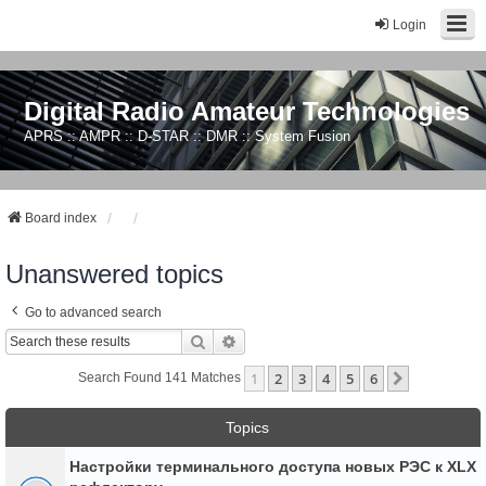
Login
Digital Radio Amateur Technologies
APRS :: AMPR :: D-STAR :: DMR :: System Fusion
Board index
Unanswered topics
Go to advanced search
Search
Advanced Search
1
2
3
4
5
6
Next
Search Found 141 Matches
Topics
Настройки терминального доступа новых РЭС к XLX