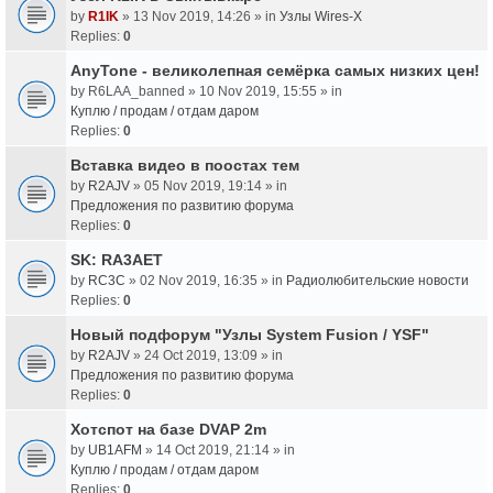
by
R1IK
» 13 Nov 2019, 14:26 » in
Узлы Wires-X
Replies:
0
AnyTone - великолепная семёрка самых низких цен!
by
R6LAA_banned
» 10 Nov 2019, 15:55 » in
Куплю / продам / отдам даром
Replies:
0
Вставка видео в поостах тем
by
R2AJV
» 05 Nov 2019, 19:14 » in
Предложения по развитию форума
Replies:
0
SK: RA3AET
by
RC3C
» 02 Nov 2019, 16:35 » in
Радиолюбительские новости
Replies:
0
Новый подфорум "Узлы System Fusion / YSF"
by
R2AJV
» 24 Oct 2019, 13:09 » in
Предложения по развитию форума
Replies:
0
Хотспот на базе DVAP 2m
by
UB1AFM
» 14 Oct 2019, 21:14 » in
Куплю / продам / отдам даром
Replies:
0