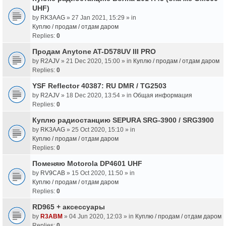
UHF)
by
RK3AAG
» 27 Jan 2021, 15:29 » in
Куплю / продам / отдам даром
Replies:
0
Продам Anytone AT-D578UV III PRO
by
R2AJV
» 21 Dec 2020, 15:00 » in
Куплю / продам / отдам даром
Replies:
0
YSF Reflector 40387: RU DMR / TG2503
by
R2AJV
» 18 Dec 2020, 13:54 » in
Общая информация
Replies:
0
Куплю радиостанцию SEPURA SRG-3900 / SRG3900
by
RK3AAG
» 25 Oct 2020, 15:10 » in
Куплю / продам / отдам даром
Replies:
0
Поменяю Motorola DP4601 UHF
by
RV9CAB
» 15 Oct 2020, 11:50 » in
Куплю / продам / отдам даром
Replies:
0
RD965 + аксессуары
by
R3ABM
» 04 Jun 2020, 12:03 » in
Куплю / продам / отдам даром
Replies:
0