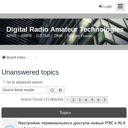
Login
Digital Radio Amateur Technologies
APRS :: AMPR :: D-STAR :: DMR :: System Fusion
Board index
Unanswered topics
Go to advanced search
Search
Advanced Search
1
2
3
4
5
6
Next
Search Found 141 Matches
Topics
Настройки терминального доступа новых РЭС к XLX