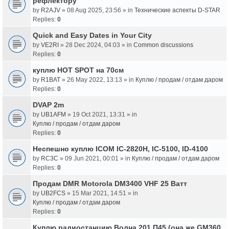
рефлектору
by
R2AJV
» 08 Aug 2025, 23:56 » in
Технические аспекты D-STAR
Replies:
0
Quick and Easy Dates in Your City
by
VE2RI
» 28 Dec 2024, 04:03 » in
Common discussions
Replies:
0
куплю HOT SPOT на 70см
by
R1BAT
» 26 May 2022, 13:13 » in
Куплю / продам / отдам даром
Replies:
0
DVAP 2m
by
UB1AFM
» 19 Oct 2021, 13:31 » in
Куплю / продам / отдам даром
Replies:
0
Неспешно куплю ICOM IC-2820H, IC-5100, ID-4100
by
RC3C
» 09 Jun 2021, 00:01 » in
Куплю / продам / отдам даром
Replies:
0
Продам DMR Motorola DM3400 VHF 25 Ватт
by
UB2FCS
» 15 Mar 2021, 14:51 » in
Куплю / продам / отдам даром
Replies:
0
Куплю радиостанцию Волна 201 П45 (она же GM360