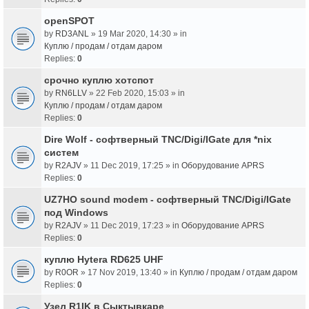
openSPOT
by
RD3ANL
» 19 Mar 2020, 14:30 » in
Куплю / продам / отдам даром
Replies:
0
срочно куплю хотспот
by
RN6LLV
» 22 Feb 2020, 15:03 » in
Куплю / продам / отдам даром
Replies:
0
Dire Wolf - cофтверный TNC/Digi/IGate для *nix
систем
by
R2AJV
» 11 Dec 2019, 17:25 » in
Оборудование APRS
Replies:
0
UZ7HO sound modem - cофтверный TNC/Digi/IGate
под Windows
by
R2AJV
» 11 Dec 2019, 17:23 » in
Оборудование APRS
Replies:
0
куплю Hytera RD625 UHF
by
R0OR
» 17 Nov 2019, 13:40 » in
Куплю / продам / отдам даром
Replies:
0
Узел R1IK в Сыктывкаре