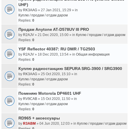
UHF)
by
RK3AAG
» 27 Jan 2021, 15:29 » in
Куплю / продам / отдам даром
Replies:
0
Продам Anytone AT-D578UV III PRO
by
R2AJV
» 21 Dec 2020, 15:00 » in
Куплю / продам / отдам даром
Replies:
0
YSF Reflector 40387: RU DMR / TG2503
by
R2AJV
» 18 Dec 2020, 13:54 » in
Общая информация
Replies:
0
Куплю радиостанцию SEPURA SRG-3900 / SRG3900
by
RK3AAG
» 25 Oct 2020, 15:10 » in
Куплю / продам / отдам даром
Replies:
0
Поменяю Motorola DP4601 UHF
by
RV9CAB
» 15 Oct 2020, 11:50 » in
Куплю / продам / отдам даром
Replies:
0
RD965 + аксессуары
by
R3ABM
» 04 Jun 2020, 12:03 » in
Куплю / продам / отдам даром
Replies:
0