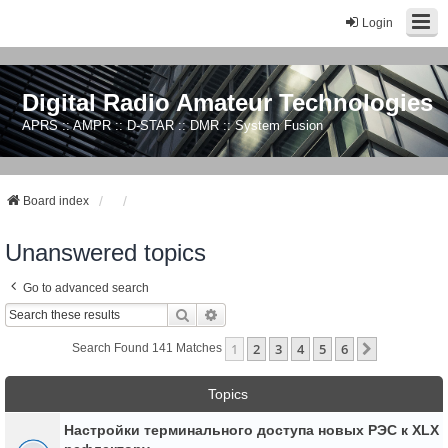
Login
Digital Radio Amateur Technologies
APRS :: AMPR :: D-STAR :: DMR :: System Fusion
Board index
Unanswered topics
Go to advanced search
Search
Advanced Search
1
2
3
4
5
6
Next
Search Found 141 Matches
Topics
Настройки терминального доступа новых РЭС к XLX