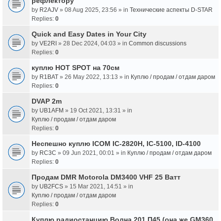
рефлектору
by
R2AJV
» 08 Aug 2025, 23:56 » in
Технические аспекты D-STAR
Replies:
0
Quick and Easy Dates in Your City
by
VE2RI
» 28 Dec 2024, 04:03 » in
Common discussions
Replies:
0
куплю HOT SPOT на 70см
by
R1BAT
» 26 May 2022, 13:13 » in
Куплю / продам / отдам даром
Replies:
0
DVAP 2m
by
UB1AFM
» 19 Oct 2021, 13:31 » in
Куплю / продам / отдам даром
Replies:
0
Неспешно куплю ICOM IC-2820H, IC-5100, ID-4100
by
RC3C
» 09 Jun 2021, 00:01 » in
Куплю / продам / отдам даром
Replies:
0
Продам DMR Motorola DM3400 VHF 25 Ватт
by
UB2FCS
» 15 Mar 2021, 14:51 » in
Куплю / продам / отдам даром
Replies:
0
Куплю радиостанцию Волна 201 П45 (она же GM360