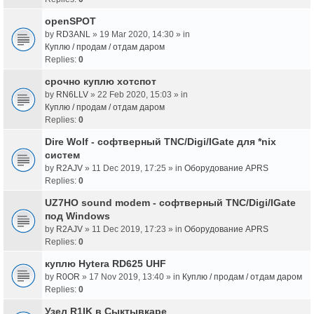
openSPOT
by
RD3ANL
» 19 Mar 2020, 14:30 » in
Куплю / продам / отдам даром
Replies:
0
срочно куплю хотспот
by
RN6LLV
» 22 Feb 2020, 15:03 » in
Куплю / продам / отдам даром
Replies:
0
Dire Wolf - cофтверный TNC/Digi/IGate для *nix
систем
by
R2AJV
» 11 Dec 2019, 17:25 » in
Оборудование APRS
Replies:
0
UZ7HO sound modem - cофтверный TNC/Digi/IGate
под Windows
by
R2AJV
» 11 Dec 2019, 17:23 » in
Оборудование APRS
Replies:
0
куплю Hytera RD625 UHF
by
R0OR
» 17 Nov 2019, 13:40 » in
Куплю / продам / отдам даром
Replies:
0
Узел R1IK в Сыктывкаре