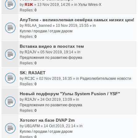
by
R1IK
» 13 Nov 2019, 14:26 » in
Узлы Wires-X
Replies:
0
AnyTone - великолепная семёрка самых низких цен!
by
R6LAA_banned
» 10 Nov 2019, 15:55 » in
Куплю / продам / отдам даром
Replies:
0
Вставка видео в поостах тем
by
R2AJV
» 05 Nov 2019, 19:14 » in
Предложения по развитию форума
Replies:
0
SK: RA3AET
by
RC3C
» 02 Nov 2019, 16:35 » in
Радиолюбительские новости
Replies:
0
Новый подфорум "Узлы System Fusion / YSF"
by
R2AJV
» 24 Oct 2019, 13:09 » in
Предложения по развитию форума
Replies:
0
Хотспот на базе DVAP 2m
by
UB1AFM
» 14 Oct 2019, 21:14 » in
Куплю / продам / отдам даром
Replies:
0