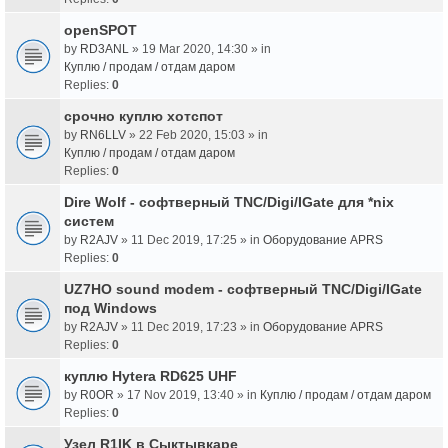
openSPOT
by
RD3ANL
» 19 Mar 2020, 14:30 » in
Куплю / продам / отдам даром
Replies:
0
срочно куплю хотспот
by
RN6LLV
» 22 Feb 2020, 15:03 » in
Куплю / продам / отдам даром
Replies:
0
Dire Wolf - cофтверный TNC/Digi/IGate для *nix
систем
by
R2AJV
» 11 Dec 2019, 17:25 » in
Оборудование APRS
Replies:
0
UZ7HO sound modem - cофтверный TNC/Digi/IGate
под Windows
by
R2AJV
» 11 Dec 2019, 17:23 » in
Оборудование APRS
Replies:
0
куплю Hytera RD625 UHF
by
R0OR
» 17 Nov 2019, 13:40 » in
Куплю / продам / отдам даром
Replies:
0
Узел R1IK в Сыктывкаре