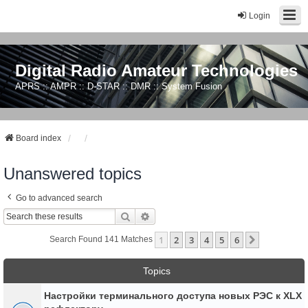
Login
Digital Radio Amateur Technologies
APRS :: AMPR :: D-STAR :: DMR :: System Fusion
Board index
Unanswered topics
Go to advanced search
Search
Advanced Search
1
2
3
4
5
6
Next
Search Found 141 Matches
Topics
Настройки терминального доступа новых РЭС к XLX