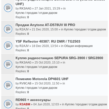
UHF)
by
RK3AAG
» 27 Jan 2021, 15:29 » in
Куплю / продам / отдам даром
Replies:
0
Продам Anytone AT-D578UV III PRO
by
R2AJV
» 21 Dec 2020, 15:00 » in
Куплю / продам / отдам даром
Replies:
0
YSF Reflector 40387: RU DMR / TG2503
by
R2AJV
» 18 Dec 2020, 13:54 » in
Общая информация
Replies:
0
Куплю радиостанцию SEPURA SRG-3900 / SRG3900
by
RK3AAG
» 25 Oct 2020, 15:10 » in
Куплю / продам / отдам даром
Replies:
0
Поменяю Motorola DP4601 UHF
by
RV9CAB
» 15 Oct 2020, 11:50 » in
Куплю / продам / отдам даром
Replies:
0
RD965 + аксессуары
by
R3ABM
» 04 Jun 2020, 12:03 » in
Куплю / продам / отдам даром
Replies:
0