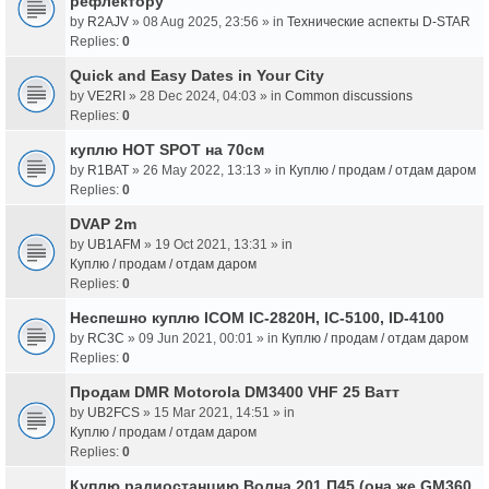
рефлектору
by
R2AJV
» 08 Aug 2025, 23:56 » in
Технические аспекты D-STAR
Replies:
0
Quick and Easy Dates in Your City
by
VE2RI
» 28 Dec 2024, 04:03 » in
Common discussions
Replies:
0
куплю HOT SPOT на 70см
by
R1BAT
» 26 May 2022, 13:13 » in
Куплю / продам / отдам даром
Replies:
0
DVAP 2m
by
UB1AFM
» 19 Oct 2021, 13:31 » in
Куплю / продам / отдам даром
Replies:
0
Неспешно куплю ICOM IC-2820H, IC-5100, ID-4100
by
RC3C
» 09 Jun 2021, 00:01 » in
Куплю / продам / отдам даром
Replies:
0
Продам DMR Motorola DM3400 VHF 25 Ватт
by
UB2FCS
» 15 Mar 2021, 14:51 » in
Куплю / продам / отдам даром
Replies:
0
Куплю радиостанцию Волна 201 П45 (она же GM360