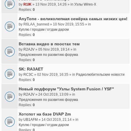
by
R1IK
» 13 Nov 2019, 14:26 » in
Узлы Wires-X
Replies:
0
AnyTone - великолепная семёрка самых низких цен!
by
R6LAA_banned
» 10 Nov 2019, 15:55 » in
Куплю / продам / отдам даром
Replies:
0
Вставка видео в поостах тем
by
R2AJV
» 05 Nov 2019, 19:14 » in
Предложения по развитию форума
Replies:
0
SK: RA3AET
by
RC3C
» 02 Nov 2019, 16:35 » in
Радиолюбительские новости
Replies:
0
Новый подфорум "Узлы System Fusion / YSF"
by
R2AJV
» 24 Oct 2019, 13:09 » in
Предложения по развитию форума
Replies:
0
Хотспот на базе DVAP 2m
by
UB1AFM
» 14 Oct 2019, 21:14 » in
Куплю / продам / отдам даром
Replies:
0