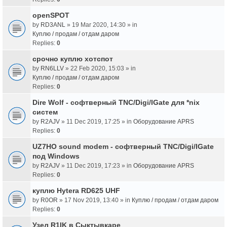
openSPOT
by
RD3ANL
» 19 Mar 2020, 14:30 » in
Куплю / продам / отдам даром
Replies:
0
срочно куплю хотспот
by
RN6LLV
» 22 Feb 2020, 15:03 » in
Куплю / продам / отдам даром
Replies:
0
Dire Wolf - cофтверный TNC/Digi/IGate для *nix
систем
by
R2AJV
» 11 Dec 2019, 17:25 » in
Оборудование APRS
Replies:
0
UZ7HO sound modem - cофтверный TNC/Digi/IGate
под Windows
by
R2AJV
» 11 Dec 2019, 17:23 » in
Оборудование APRS
Replies:
0
куплю Hytera RD625 UHF
by
R0OR
» 17 Nov 2019, 13:40 » in
Куплю / продам / отдам даром
Replies:
0
Узел R1IK в Сыктывкаре