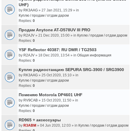
UHF)
by
RK3AAG
» 27 Jan 2021, 15:29 » in
Куплю / продам / отдам даром
Replies:
0
Продам Anytone AT-D578UV III PRO
by
R2AJV
» 21 Dec 2020, 15:00 » in
Куплю / продам / отдам даром
Replies:
0
YSF Reflector 40387: RU DMR / TG2503
by
R2AJV
» 18 Dec 2020, 13:54 » in
Общая информация
Replies:
0
Куплю радиостанцию SEPURA SRG-3900 / SRG3900
by
RK3AAG
» 25 Oct 2020, 15:10 » in
Куплю / продам / отдам даром
Replies:
0
Поменяю Motorola DP4601 UHF
by
RV9CAB
» 15 Oct 2020, 11:50 » in
Куплю / продам / отдам даром
Replies:
0
RD965 + аксессуары
by
R3ABM
» 04 Jun 2020, 12:03 » in
Куплю / продам / отдам даром
Replies:
0