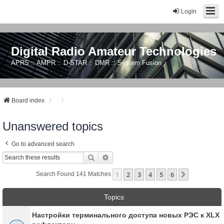
Login
Digital Radio Amateur Technologies
APRS :: AMPR :: D-STAR :: DMR :: System Fusion
Board index
Unanswered topics
Go to advanced search
Search
Advanced Search
1
2
3
4
5
6
Next
Search Found 141 Matches
Topics
Настройки терминального доступа новых РЭС к XLX