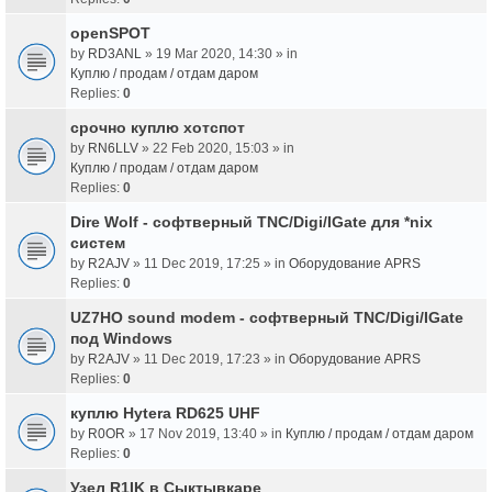
openSPOT
by
RD3ANL
» 19 Mar 2020, 14:30 » in
Куплю / продам / отдам даром
Replies:
0
срочно куплю хотспот
by
RN6LLV
» 22 Feb 2020, 15:03 » in
Куплю / продам / отдам даром
Replies:
0
Dire Wolf - cофтверный TNC/Digi/IGate для *nix
систем
by
R2AJV
» 11 Dec 2019, 17:25 » in
Оборудование APRS
Replies:
0
UZ7HO sound modem - cофтверный TNC/Digi/IGate
под Windows
by
R2AJV
» 11 Dec 2019, 17:23 » in
Оборудование APRS
Replies:
0
куплю Hytera RD625 UHF
by
R0OR
» 17 Nov 2019, 13:40 » in
Куплю / продам / отдам даром
Replies:
0
Узел R1IK в Сыктывкаре