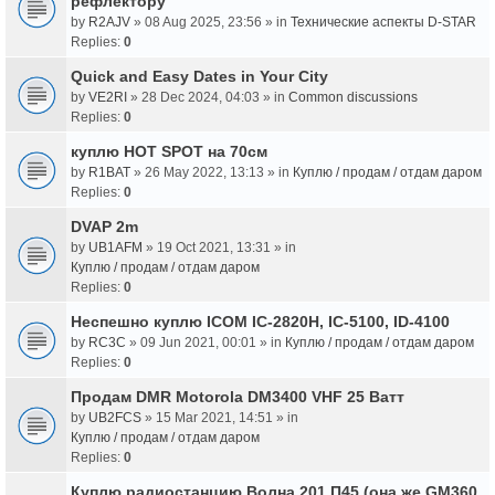
рефлектору
by
R2AJV
» 08 Aug 2025, 23:56 » in
Технические аспекты D-STAR
Replies:
0
Quick and Easy Dates in Your City
by
VE2RI
» 28 Dec 2024, 04:03 » in
Common discussions
Replies:
0
куплю HOT SPOT на 70см
by
R1BAT
» 26 May 2022, 13:13 » in
Куплю / продам / отдам даром
Replies:
0
DVAP 2m
by
UB1AFM
» 19 Oct 2021, 13:31 » in
Куплю / продам / отдам даром
Replies:
0
Неспешно куплю ICOM IC-2820H, IC-5100, ID-4100
by
RC3C
» 09 Jun 2021, 00:01 » in
Куплю / продам / отдам даром
Replies:
0
Продам DMR Motorola DM3400 VHF 25 Ватт
by
UB2FCS
» 15 Mar 2021, 14:51 » in
Куплю / продам / отдам даром
Replies:
0
Куплю радиостанцию Волна 201 П45 (она же GM360