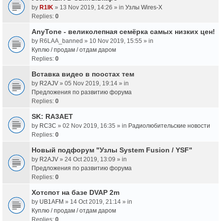
by
R1IK
» 13 Nov 2019, 14:26 » in
Узлы Wires-X
Replies:
0
AnyTone - великолепная семёрка самых низких цен!
by
R6LAA_banned
» 10 Nov 2019, 15:55 » in
Куплю / продам / отдам даром
Replies:
0
Вставка видео в поостах тем
by
R2AJV
» 05 Nov 2019, 19:14 » in
Предложения по развитию форума
Replies:
0
SK: RA3AET
by
RC3C
» 02 Nov 2019, 16:35 » in
Радиолюбительские новости
Replies:
0
Новый подфорум "Узлы System Fusion / YSF"
by
R2AJV
» 24 Oct 2019, 13:09 » in
Предложения по развитию форума
Replies:
0
Хотспот на базе DVAP 2m
by
UB1AFM
» 14 Oct 2019, 21:14 » in
Куплю / продам / отдам даром
Replies:
0