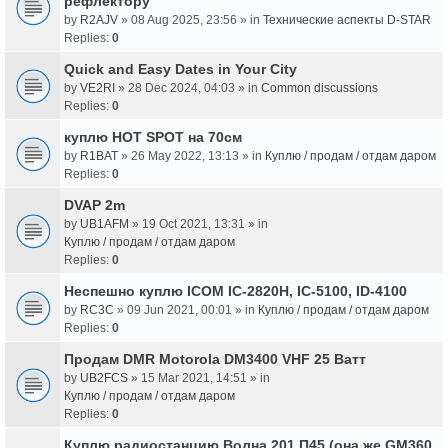
рефлектору
by
R2AJV
» 08 Aug 2025, 23:56 » in
Технические аспекты D-STAR
Replies:
0
Quick and Easy Dates in Your City
by
VE2RI
» 28 Dec 2024, 04:03 » in
Common discussions
Replies:
0
куплю HOT SPOT на 70см
by
R1BAT
» 26 May 2022, 13:13 » in
Куплю / продам / отдам даром
Replies:
0
DVAP 2m
by
UB1AFM
» 19 Oct 2021, 13:31 » in
Куплю / продам / отдам даром
Replies:
0
Неспешно куплю ICOM IC-2820H, IC-5100, ID-4100
by
RC3C
» 09 Jun 2021, 00:01 » in
Куплю / продам / отдам даром
Replies:
0
Продам DMR Motorola DM3400 VHF 25 Ватт
by
UB2FCS
» 15 Mar 2021, 14:51 » in
Куплю / продам / отдам даром
Replies:
0
Куплю радиостанцию Волна 201 П45 (она же GM360