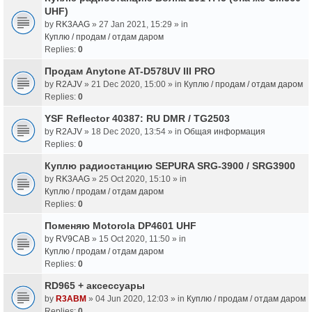
UHF)
by
RK3AAG
» 27 Jan 2021, 15:29 » in
Куплю / продам / отдам даром
Replies:
0
Продам Anytone AT-D578UV III PRO
by
R2AJV
» 21 Dec 2020, 15:00 » in
Куплю / продам / отдам даром
Replies:
0
YSF Reflector 40387: RU DMR / TG2503
by
R2AJV
» 18 Dec 2020, 13:54 » in
Общая информация
Replies:
0
Куплю радиостанцию SEPURA SRG-3900 / SRG3900
by
RK3AAG
» 25 Oct 2020, 15:10 » in
Куплю / продам / отдам даром
Replies:
0
Поменяю Motorola DP4601 UHF
by
RV9CAB
» 15 Oct 2020, 11:50 » in
Куплю / продам / отдам даром
Replies:
0
RD965 + аксессуары
by
R3ABM
» 04 Jun 2020, 12:03 » in
Куплю / продам / отдам даром
Replies:
0