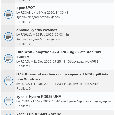
openSPOT
by
RD3ANL
» 19 Mar 2020, 14:30 » in
Куплю / продам / отдам даром
Replies:
0
срочно куплю хотспот
by
RN6LLV
» 22 Feb 2020, 15:03 » in
Куплю / продам / отдам даром
Replies:
0
Dire Wolf - cофтверный TNC/Digi/IGate для *nix
систем
by
R2AJV
» 11 Dec 2019, 17:25 » in
Оборудование APRS
Replies:
0
UZ7HO sound modem - cофтверный TNC/Digi/IGate
под Windows
by
R2AJV
» 11 Dec 2019, 17:23 » in
Оборудование APRS
Replies:
0
куплю Hytera RD625 UHF
by
R0OR
» 17 Nov 2019, 13:40 » in
Куплю / продам / отдам даром
Replies:
0
Узел R1IK в Сыктывкаре