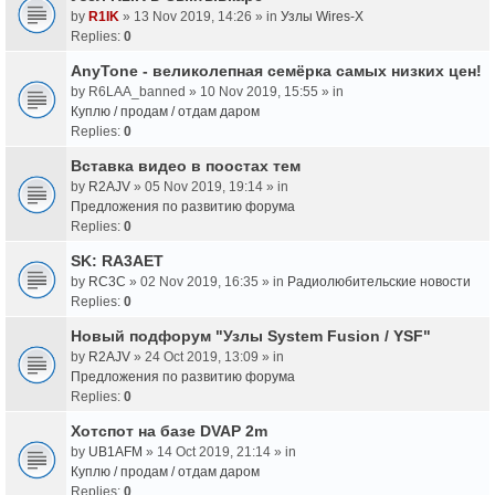
by
R1IK
» 13 Nov 2019, 14:26 » in
Узлы Wires-X
Replies:
0
AnyTone - великолепная семёрка самых низких цен!
by
R6LAA_banned
» 10 Nov 2019, 15:55 » in
Куплю / продам / отдам даром
Replies:
0
Вставка видео в поостах тем
by
R2AJV
» 05 Nov 2019, 19:14 » in
Предложения по развитию форума
Replies:
0
SK: RA3AET
by
RC3C
» 02 Nov 2019, 16:35 » in
Радиолюбительские новости
Replies:
0
Новый подфорум "Узлы System Fusion / YSF"
by
R2AJV
» 24 Oct 2019, 13:09 » in
Предложения по развитию форума
Replies:
0
Хотспот на базе DVAP 2m
by
UB1AFM
» 14 Oct 2019, 21:14 » in
Куплю / продам / отдам даром
Replies:
0