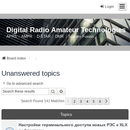
Login
Digital Radio Amateur Technologies
APRS :: AMPR :: D-STAR :: DMR :: System Fusion
Board index
Unanswered topics
Go to advanced search
Search
Advanced Search
1
2
3
4
5
6
Next
Search Found 141 Matches
Topics
Настройки терминального доступа новых РЭС к XLX