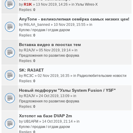
by
R1IK
» 13 Nov 2019, 14:26 » in
Узлы Wires-X
Replies:
0
AnyTone - великолепная семёрка самых низких цен!
by
R6LAA_banned
» 10 Nov 2019, 15:55 » in
Куплю / продам / отдам даром
Replies:
0
Вставка видео в поостах тем
by
R2AJV
» 05 Nov 2019, 19:14 » in
Предложения по развитию форума
Replies:
0
SK: RA3AET
by
RC3C
» 02 Nov 2019, 16:35 » in
Радиолюбительские новости
Replies:
0
Новый подфорум "Узлы System Fusion / YSF"
by
R2AJV
» 24 Oct 2019, 13:09 » in
Предложения по развитию форума
Replies:
0
Хотспот на базе DVAP 2m
by
UB1AFM
» 14 Oct 2019, 21:14 » in
Куплю / продам / отдам даром
Replies:
0