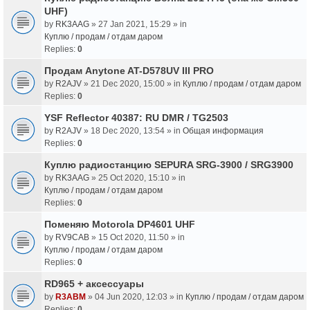
UHF)
by
RK3AAG
» 27 Jan 2021, 15:29 » in
Куплю / продам / отдам даром
Replies:
0
Продам Anytone AT-D578UV III PRO
by
R2AJV
» 21 Dec 2020, 15:00 » in
Куплю / продам / отдам даром
Replies:
0
YSF Reflector 40387: RU DMR / TG2503
by
R2AJV
» 18 Dec 2020, 13:54 » in
Общая информация
Replies:
0
Куплю радиостанцию SEPURA SRG-3900 / SRG3900
by
RK3AAG
» 25 Oct 2020, 15:10 » in
Куплю / продам / отдам даром
Replies:
0
Поменяю Motorola DP4601 UHF
by
RV9CAB
» 15 Oct 2020, 11:50 » in
Куплю / продам / отдам даром
Replies:
0
RD965 + аксессуары
by
R3ABM
» 04 Jun 2020, 12:03 » in
Куплю / продам / отдам даром
Replies:
0