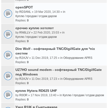
openSPOT
by
RD3ANL
» 19 Mar 2020, 14:30 » in
Куплю / продам / отдам даром
Replies:
0
срочно куплю хотспот
by
RN6LLV
» 22 Feb 2020, 15:03 » in
Куплю / продам / отдам даром
Replies:
0
Dire Wolf - cофтверный TNC/Digi/IGate для *nix
систем
by
R2AJV
» 11 Dec 2019, 17:25 » in
Оборудование APRS
Replies:
0
UZ7HO sound modem - cофтверный TNC/Digi/IGate
под Windows
by
R2AJV
» 11 Dec 2019, 17:23 » in
Оборудование APRS
Replies:
0
куплю Hytera RD625 UHF
by
R0OR
» 17 Nov 2019, 13:40 » in
Куплю / продам / отдам даром
Replies:
0
Узел R1IK в Сыктывкаре