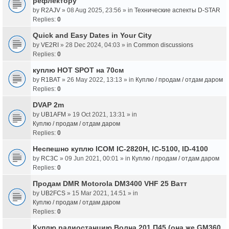
рефлектору
by
R2AJV
» 08 Aug 2025, 23:56 » in
Технические аспекты D-STAR
Replies:
0
Quick and Easy Dates in Your City
by
VE2RI
» 28 Dec 2024, 04:03 » in
Common discussions
Replies:
0
куплю HOT SPOT на 70см
by
R1BAT
» 26 May 2022, 13:13 » in
Куплю / продам / отдам даром
Replies:
0
DVAP 2m
by
UB1AFM
» 19 Oct 2021, 13:31 » in
Куплю / продам / отдам даром
Replies:
0
Неспешно куплю ICOM IC-2820H, IC-5100, ID-4100
by
RC3C
» 09 Jun 2021, 00:01 » in
Куплю / продам / отдам даром
Replies:
0
Продам DMR Motorola DM3400 VHF 25 Ватт
by
UB2FCS
» 15 Mar 2021, 14:51 » in
Куплю / продам / отдам даром
Replies:
0
Куплю радиостанцию Волна 201 П45 (она же GM360