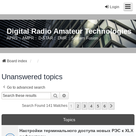
Login
Digital Radio Amateur Technologies
APRS :: AMPR :: D-STAR :: DMR :: System Fusion
Board index
Unanswered topics
Go to advanced search
Search
Advanced Search
1
2
3
4
5
6
Next
Search Found 141 Matches
Topics
Настройки терминального доступа новых РЭС к XLX