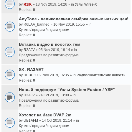
by
R1IK
» 13 Nov 2019, 14:26 » in
Узлы Wires-X
Replies:
0
AnyTone - великолепная семёрка самых низких цен!
by
R6LAA_banned
» 10 Nov 2019, 15:55 » in
Куплю / продам / отдам даром
Replies:
0
Вставка видео в поостах тем
by
R2AJV
» 05 Nov 2019, 19:14 » in
Предложения по развитию форума
Replies:
0
SK: RA3AET
by
RC3C
» 02 Nov 2019, 16:35 » in
Радиолюбительские новости
Replies:
0
Новый подфорум "Узлы System Fusion / YSF"
by
R2AJV
» 24 Oct 2019, 13:09 » in
Предложения по развитию форума
Replies:
0
Хотспот на базе DVAP 2m
by
UB1AFM
» 14 Oct 2019, 21:14 » in
Куплю / продам / отдам даром
Replies:
0