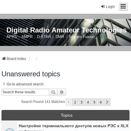
Login
Digital Radio Amateur Technologies
APRS :: AMPR :: D-STAR :: DMR :: System Fusion
Board index
Unanswered topics
Go to advanced search
Search
Advanced Search
1
2
3
4
5
6
Next
Search Found 141 Matches
Topics
Настройки терминального доступа новых РЭС к XLX