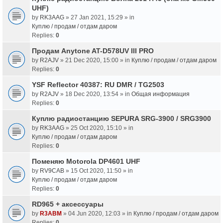
UHF)
by
RK3AAG
» 27 Jan 2021, 15:29 » in
Куплю / продам / отдам даром
Replies:
0
Продам Anytone AT-D578UV III PRO
by
R2AJV
» 21 Dec 2020, 15:00 » in
Куплю / продам / отдам даром
Replies:
0
YSF Reflector 40387: RU DMR / TG2503
by
R2AJV
» 18 Dec 2020, 13:54 » in
Общая информация
Replies:
0
Куплю радиостанцию SEPURA SRG-3900 / SRG3900
by
RK3AAG
» 25 Oct 2020, 15:10 » in
Куплю / продам / отдам даром
Replies:
0
Поменяю Motorola DP4601 UHF
by
RV9CAB
» 15 Oct 2020, 11:50 » in
Куплю / продам / отдам даром
Replies:
0
RD965 + аксессуары
by
R3ABM
» 04 Jun 2020, 12:03 » in
Куплю / продам / отдам даром
Replies:
0