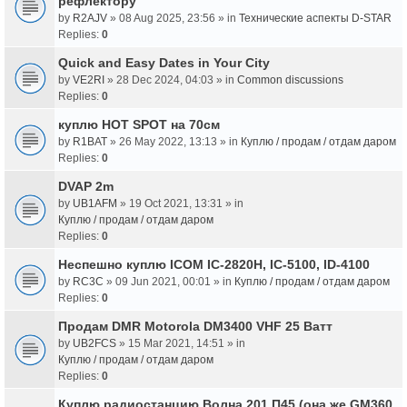
рефлектору
by
R2AJV
» 08 Aug 2025, 23:56 » in
Технические аспекты D-STAR
Replies:
0
Quick and Easy Dates in Your City
by
VE2RI
» 28 Dec 2024, 04:03 » in
Common discussions
Replies:
0
куплю HOT SPOT на 70см
by
R1BAT
» 26 May 2022, 13:13 » in
Куплю / продам / отдам даром
Replies:
0
DVAP 2m
by
UB1AFM
» 19 Oct 2021, 13:31 » in
Куплю / продам / отдам даром
Replies:
0
Неспешно куплю ICOM IC-2820H, IC-5100, ID-4100
by
RC3C
» 09 Jun 2021, 00:01 » in
Куплю / продам / отдам даром
Replies:
0
Продам DMR Motorola DM3400 VHF 25 Ватт
by
UB2FCS
» 15 Mar 2021, 14:51 » in
Куплю / продам / отдам даром
Replies:
0
Куплю радиостанцию Волна 201 П45 (она же GM360