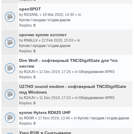
openSPOT
by
RD3ANL
» 19 Mar 2020, 14:30 » in
Куплю / продам / отдам даром
Replies:
0
срочно куплю хотспот
by
RN6LLV
» 22 Feb 2020, 15:03 » in
Куплю / продам / отдам даром
Replies:
0
Dire Wolf - cофтверный TNC/Digi/IGate для *nix
систем
by
R2AJV
» 11 Dec 2019, 17:25 » in
Оборудование APRS
Replies:
0
UZ7HO sound modem - cофтверный TNC/Digi/IGate
под Windows
by
R2AJV
» 11 Dec 2019, 17:23 » in
Оборудование APRS
Replies:
0
куплю Hytera RD625 UHF
by
R0OR
» 17 Nov 2019, 13:40 » in
Куплю / продам / отдам даром
Replies:
0
Узел R1IK в Сыктывкаре