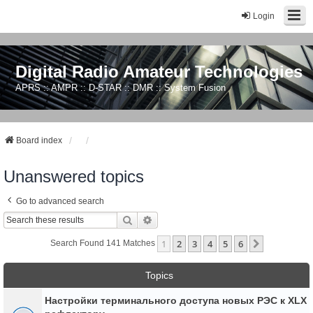
Login
Digital Radio Amateur Technologies
APRS :: AMPR :: D-STAR :: DMR :: System Fusion
Board index
Unanswered topics
Go to advanced search
Search
Advanced Search
1
2
3
4
5
6
Next
Search Found 141 Matches
Topics
Настройки терминального доступа новых РЭС к XLX