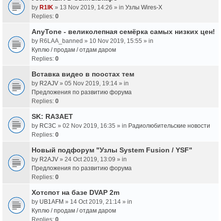
by
R1IK
» 13 Nov 2019, 14:26 » in
Узлы Wires-X
Replies:
0
AnyTone - великолепная семёрка самых низких цен!
by
R6LAA_banned
» 10 Nov 2019, 15:55 » in
Куплю / продам / отдам даром
Replies:
0
Вставка видео в поостах тем
by
R2AJV
» 05 Nov 2019, 19:14 » in
Предложения по развитию форума
Replies:
0
SK: RA3AET
by
RC3C
» 02 Nov 2019, 16:35 » in
Радиолюбительские новости
Replies:
0
Новый подфорум "Узлы System Fusion / YSF"
by
R2AJV
» 24 Oct 2019, 13:09 » in
Предложения по развитию форума
Replies:
0
Хотспот на базе DVAP 2m
by
UB1AFM
» 14 Oct 2019, 21:14 » in
Куплю / продам / отдам даром
Replies:
0