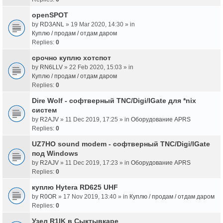
openSPOT
by
RD3ANL
» 19 Mar 2020, 14:30 » in
Куплю / продам / отдам даром
Replies:
0
срочно куплю хотспот
by
RN6LLV
» 22 Feb 2020, 15:03 » in
Куплю / продам / отдам даром
Replies:
0
Dire Wolf - cофтверный TNC/Digi/IGate для *nix
систем
by
R2AJV
» 11 Dec 2019, 17:25 » in
Оборудование APRS
Replies:
0
UZ7HO sound modem - cофтверный TNC/Digi/IGate
под Windows
by
R2AJV
» 11 Dec 2019, 17:23 » in
Оборудование APRS
Replies:
0
куплю Hytera RD625 UHF
by
R0OR
» 17 Nov 2019, 13:40 » in
Куплю / продам / отдам даром
Replies:
0
Узел R1IK в Сыктывкаре