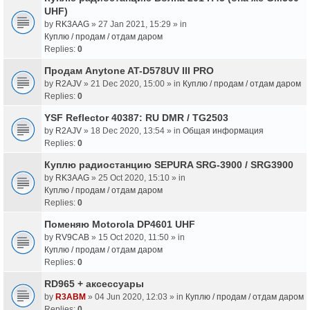
UHF)
by
RK3AAG
» 27 Jan 2021, 15:29 » in
Куплю / продам / отдам даром
Replies:
0
Продам Anytone AT-D578UV III PRO
by
R2AJV
» 21 Dec 2020, 15:00 » in
Куплю / продам / отдам даром
Replies:
0
YSF Reflector 40387: RU DMR / TG2503
by
R2AJV
» 18 Dec 2020, 13:54 » in
Общая информация
Replies:
0
Куплю радиостанцию SEPURA SRG-3900 / SRG3900
by
RK3AAG
» 25 Oct 2020, 15:10 » in
Куплю / продам / отдам даром
Replies:
0
Поменяю Motorola DP4601 UHF
by
RV9CAB
» 15 Oct 2020, 11:50 » in
Куплю / продам / отдам даром
Replies:
0
RD965 + аксессуары
by
R3ABM
» 04 Jun 2020, 12:03 » in
Куплю / продам / отдам даром
Replies:
0