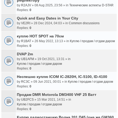
рефлектору
by
R2AJV
» 08 Aug 2025, 23:56 » in
Технические аспекты D-STAR
Replies:
0
Quick and Easy Dates in Your City
by
VE2RI
» 28 Dec 2024, 04:03 » in
Common discussions
Replies:
0
куплю HOT SPOT на 70см
by
R1BAT
» 26 May 2022, 13:13 » in
Куплю / продам / отдам даром
Replies:
0
DVAP 2m
by
UB1AFM
» 19 Oct 2021, 13:31 » in
Куплю / продам / отдам даром
Replies:
0
Неспешно куплю ICOM IC-2820H, IC-5100, ID-4100
by
RC3C
» 09 Jun 2021, 00:01 » in
Куплю / продам / отдам даром
Replies:
0
Продам DMR Motorola DM3400 VHF 25 Ватт
by
UB2FCS
» 15 Mar 2021, 14:51 » in
Куплю / продам / отдам даром
Replies:
0
Куплю радиостанцию Волна 201 П45 (она же GM360