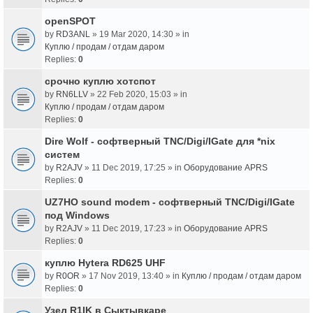
openSPOT
by
RD3ANL
» 19 Mar 2020, 14:30 » in
Куплю / продам / отдам даром
Replies:
0
срочно куплю хотспот
by
RN6LLV
» 22 Feb 2020, 15:03 » in
Куплю / продам / отдам даром
Replies:
0
Dire Wolf - cофтверный TNC/Digi/IGate для *nix
систем
by
R2AJV
» 11 Dec 2019, 17:25 » in
Оборудование APRS
Replies:
0
UZ7HO sound modem - cофтверный TNC/Digi/IGate
под Windows
by
R2AJV
» 11 Dec 2019, 17:23 » in
Оборудование APRS
Replies:
0
куплю Hytera RD625 UHF
by
R0OR
» 17 Nov 2019, 13:40 » in
Куплю / продам / отдам даром
Replies:
0
Узел R1IK в Сыктывкаре