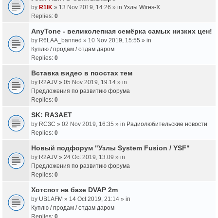
by
R1IK
» 13 Nov 2019, 14:26 » in
Узлы Wires-X
Replies:
0
AnyTone - великолепная семёрка самых низких цен!
by
R6LAA_banned
» 10 Nov 2019, 15:55 » in
Куплю / продам / отдам даром
Replies:
0
Вставка видео в поостах тем
by
R2AJV
» 05 Nov 2019, 19:14 » in
Предложения по развитию форума
Replies:
0
SK: RA3AET
by
RC3C
» 02 Nov 2019, 16:35 » in
Радиолюбительские новости
Replies:
0
Новый подфорум "Узлы System Fusion / YSF"
by
R2AJV
» 24 Oct 2019, 13:09 » in
Предложения по развитию форума
Replies:
0
Хотспот на базе DVAP 2m
by
UB1AFM
» 14 Oct 2019, 21:14 » in
Куплю / продам / отдам даром
Replies:
0