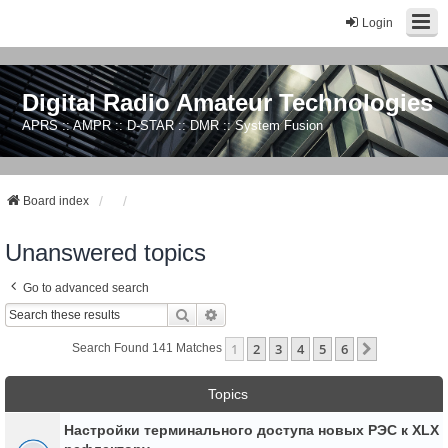
Login
Digital Radio Amateur Technologies
APRS :: AMPR :: D-STAR :: DMR :: System Fusion
Board index
Unanswered topics
Go to advanced search
Search
Advanced Search
1
2
3
4
5
6
Next
Search Found 141 Matches
Topics
Настройки терминального доступа новых РЭС к XLX