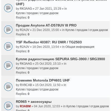
UHF)
by
RK3AAG
» 27 Jan 2021, 15:29 » in
Куплю / продам / отдам даром
Replies:
0
Продам Anytone AT-D578UV III PRO
by
R2AJV
» 21 Dec 2020, 15:00 » in
Куплю / продам / отдам даром
Replies:
0
YSF Reflector 40387: RU DMR / TG2503
by
R2AJV
» 18 Dec 2020, 13:54 » in
Общая информация
Replies:
0
Куплю радиостанцию SEPURA SRG-3900 / SRG3900
by
RK3AAG
» 25 Oct 2020, 15:10 » in
Куплю / продам / отдам даром
Replies:
0
Поменяю Motorola DP4601 UHF
by
RV9CAB
» 15 Oct 2020, 11:50 » in
Куплю / продам / отдам даром
Replies:
0
RD965 + аксессуары
by
R3ABM
» 04 Jun 2020, 12:03 » in
Куплю / продам / отдам даром
Replies:
0