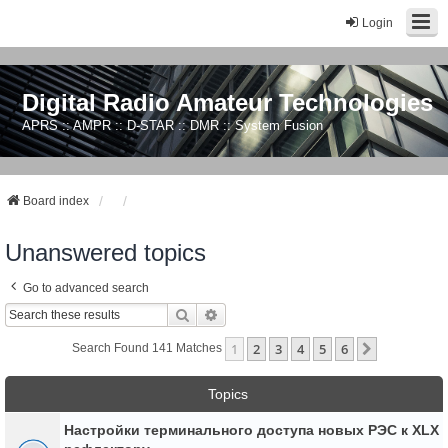
Login
Digital Radio Amateur Technologies
APRS :: AMPR :: D-STAR :: DMR :: System Fusion
Board index
Unanswered topics
Go to advanced search
Search
Advanced Search
1
2
3
4
5
6
Next
Search Found 141 Matches
Topics
Настройки терминального доступа новых РЭС к XLX