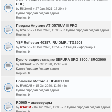
UHF)
by
RK3AAG
» 27 Jan 2021, 15:29 » in
Куплю / продам / отдам даром
Replies:
0
Продам Anytone AT-D578UV III PRO
by
R2AJV
» 21 Dec 2020, 15:00 » in
Куплю / продам / отдам даром
Replies:
0
YSF Reflector 40387: RU DMR / TG2503
by
R2AJV
» 18 Dec 2020, 13:54 » in
Общая информация
Replies:
0
Куплю радиостанцию SEPURA SRG-3900 / SRG3900
by
RK3AAG
» 25 Oct 2020, 15:10 » in
Куплю / продам / отдам даром
Replies:
0
Поменяю Motorola DP4601 UHF
by
RV9CAB
» 15 Oct 2020, 11:50 » in
Куплю / продам / отдам даром
Replies:
0
RD965 + аксессуары
by
R3ABM
» 04 Jun 2020, 12:03 » in
Куплю / продам / отдам даром
Replies:
0