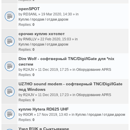
openSPOT
by
RD3ANL
» 19 Mar 2020, 14:30 » in
Куплю / продам / отдам даром
Replies:
0
срочно куплю хотспот
by
RN6LLV
» 22 Feb 2020, 15:03 » in
Куплю / продам / отдам даром
Replies:
0
Dire Wolf - cофтверный TNC/Digi/IGate для *nix
систем
by
R2AJV
» 11 Dec 2019, 17:25 » in
Оборудование APRS
Replies:
0
UZ7HO sound modem - cофтверный TNC/Digi/IGate
под Windows
by
R2AJV
» 11 Dec 2019, 17:23 » in
Оборудование APRS
Replies:
0
куплю Hytera RD625 UHF
by
R0OR
» 17 Nov 2019, 13:40 » in
Куплю / продам / отдам даром
Replies:
0
Узел R1IK в Сыктывкаре