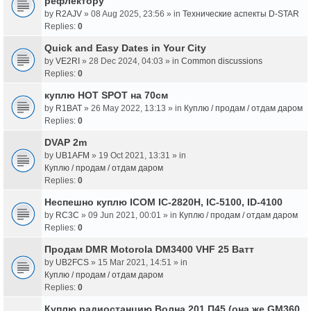
рефлектору
by
R2AJV
» 08 Aug 2025, 23:56 » in
Технические аспекты D-STAR
Replies:
0
Quick and Easy Dates in Your City
by
VE2RI
» 28 Dec 2024, 04:03 » in
Common discussions
Replies:
0
куплю HOT SPOT на 70см
by
R1BAT
» 26 May 2022, 13:13 » in
Куплю / продам / отдам даром
Replies:
0
DVAP 2m
by
UB1AFM
» 19 Oct 2021, 13:31 » in
Куплю / продам / отдам даром
Replies:
0
Неспешно куплю ICOM IC-2820H, IC-5100, ID-4100
by
RC3C
» 09 Jun 2021, 00:01 » in
Куплю / продам / отдам даром
Replies:
0
Продам DMR Motorola DM3400 VHF 25 Ватт
by
UB2FCS
» 15 Mar 2021, 14:51 » in
Куплю / продам / отдам даром
Replies:
0
Куплю радиостанцию Волна 201 П45 (она же GM360