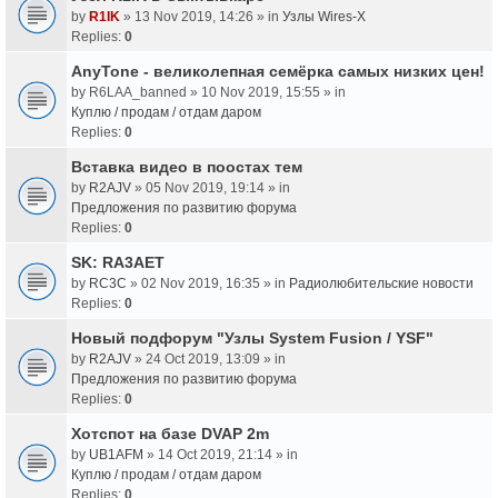
by
R1IK
» 13 Nov 2019, 14:26 » in
Узлы Wires-X
Replies:
0
AnyTone - великолепная семёрка самых низких цен!
by
R6LAA_banned
» 10 Nov 2019, 15:55 » in
Куплю / продам / отдам даром
Replies:
0
Вставка видео в поостах тем
by
R2AJV
» 05 Nov 2019, 19:14 » in
Предложения по развитию форума
Replies:
0
SK: RA3AET
by
RC3C
» 02 Nov 2019, 16:35 » in
Радиолюбительские новости
Replies:
0
Новый подфорум "Узлы System Fusion / YSF"
by
R2AJV
» 24 Oct 2019, 13:09 » in
Предложения по развитию форума
Replies:
0
Хотспот на базе DVAP 2m
by
UB1AFM
» 14 Oct 2019, 21:14 » in
Куплю / продам / отдам даром
Replies:
0