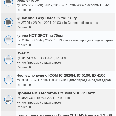
рефлектору
by
R2AJV
» 08 Aug 2025, 23:56 » in
Технические аспекты D-STAR
Replies:
0
Quick and Easy Dates in Your City
by
VE2RI
» 28 Dec 2024, 04:03 » in
Common discussions
Replies:
0
куплю HOT SPOT на 70см
by
R1BAT
» 26 May 2022, 13:13 » in
Куплю / продам / отдам даром
Replies:
0
DVAP 2m
by
UB1AFM
» 19 Oct 2021, 13:31 » in
Куплю / продам / отдам даром
Replies:
0
Неспешно куплю ICOM IC-2820H, IC-5100, ID-4100
by
RC3C
» 09 Jun 2021, 00:01 » in
Куплю / продам / отдам даром
Replies:
0
Продам DMR Motorola DM3400 VHF 25 Ватт
by
UB2FCS
» 15 Mar 2021, 14:51 » in
Куплю / продам / отдам даром
Replies:
0
Куплю радиостанцию Волна 201 П45 (она же GM360