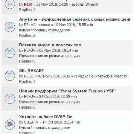
by
R1IK
» 13 Nov 2019, 14:26 » in
Узлы Wires-X
Replies:
0
AnyTone - великолепная семёрка самых низких цен!
by
R6LAA_banned
» 10 Nov 2019, 15:55 » in
Куплю / продам / отдам даром
Replies:
0
Вставка видео в поостах тем
by
R2AJV
» 05 Nov 2019, 19:14 » in
Предложения по развитию форума
Replies:
0
SK: RA3AET
by
RC3C
» 02 Nov 2019, 16:35 » in
Радиолюбительские новости
Replies:
0
Новый подфорум "Узлы System Fusion / YSF"
by
R2AJV
» 24 Oct 2019, 13:09 » in
Предложения по развитию форума
Replies:
0
Хотспот на базе DVAP 2m
by
UB1AFM
» 14 Oct 2019, 21:14 » in
Куплю / продам / отдам даром
Replies:
0