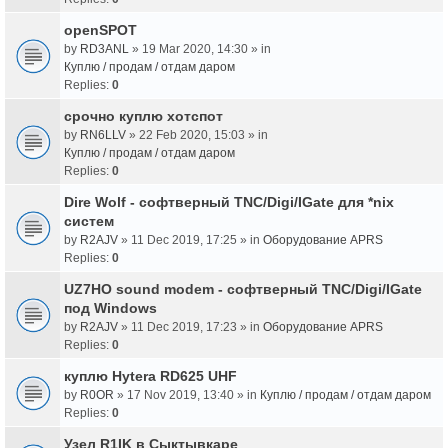
openSPOT
by
RD3ANL
» 19 Mar 2020, 14:30 » in
Куплю / продам / отдам даром
Replies:
0
срочно куплю хотспот
by
RN6LLV
» 22 Feb 2020, 15:03 » in
Куплю / продам / отдам даром
Replies:
0
Dire Wolf - cофтверный TNC/Digi/IGate для *nix
систем
by
R2AJV
» 11 Dec 2019, 17:25 » in
Оборудование APRS
Replies:
0
UZ7HO sound modem - cофтверный TNC/Digi/IGate
под Windows
by
R2AJV
» 11 Dec 2019, 17:23 » in
Оборудование APRS
Replies:
0
куплю Hytera RD625 UHF
by
R0OR
» 17 Nov 2019, 13:40 » in
Куплю / продам / отдам даром
Replies:
0
Узел R1IK в Сыктывкаре