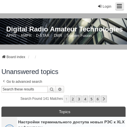
Login
Digital Radio Amateur Technologies
APRS :: AMPR :: D-STAR :: DMR :: System Fusion
Board index
Unanswered topics
Go to advanced search
Search
Advanced Search
1
2
3
4
5
6
Next
Search Found 141 Matches
Topics
Настройки терминального доступа новых РЭС к XLX