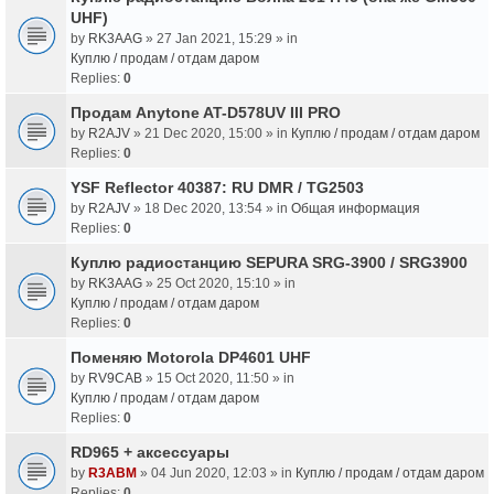
UHF)
by
RK3AAG
» 27 Jan 2021, 15:29 » in
Куплю / продам / отдам даром
Replies:
0
Продам Anytone AT-D578UV III PRO
by
R2AJV
» 21 Dec 2020, 15:00 » in
Куплю / продам / отдам даром
Replies:
0
YSF Reflector 40387: RU DMR / TG2503
by
R2AJV
» 18 Dec 2020, 13:54 » in
Общая информация
Replies:
0
Куплю радиостанцию SEPURA SRG-3900 / SRG3900
by
RK3AAG
» 25 Oct 2020, 15:10 » in
Куплю / продам / отдам даром
Replies:
0
Поменяю Motorola DP4601 UHF
by
RV9CAB
» 15 Oct 2020, 11:50 » in
Куплю / продам / отдам даром
Replies:
0
RD965 + аксессуары
by
R3ABM
» 04 Jun 2020, 12:03 » in
Куплю / продам / отдам даром
Replies:
0