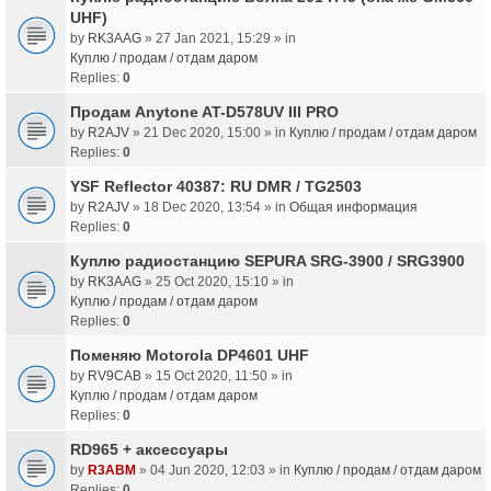
UHF)
by
RK3AAG
» 27 Jan 2021, 15:29 » in
Куплю / продам / отдам даром
Replies:
0
Продам Anytone AT-D578UV III PRO
by
R2AJV
» 21 Dec 2020, 15:00 » in
Куплю / продам / отдам даром
Replies:
0
YSF Reflector 40387: RU DMR / TG2503
by
R2AJV
» 18 Dec 2020, 13:54 » in
Общая информация
Replies:
0
Куплю радиостанцию SEPURA SRG-3900 / SRG3900
by
RK3AAG
» 25 Oct 2020, 15:10 » in
Куплю / продам / отдам даром
Replies:
0
Поменяю Motorola DP4601 UHF
by
RV9CAB
» 15 Oct 2020, 11:50 » in
Куплю / продам / отдам даром
Replies:
0
RD965 + аксессуары
by
R3ABM
» 04 Jun 2020, 12:03 » in
Куплю / продам / отдам даром
Replies:
0