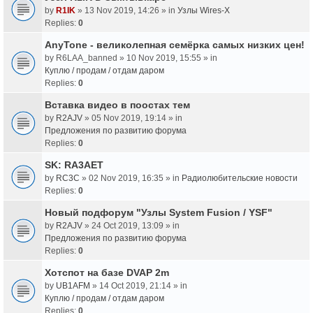
by
R1IK
» 13 Nov 2019, 14:26 » in
Узлы Wires-X
Replies:
0
AnyTone - великолепная семёрка самых низких цен!
by
R6LAA_banned
» 10 Nov 2019, 15:55 » in
Куплю / продам / отдам даром
Replies:
0
Вставка видео в поостах тем
by
R2AJV
» 05 Nov 2019, 19:14 » in
Предложения по развитию форума
Replies:
0
SK: RA3AET
by
RC3C
» 02 Nov 2019, 16:35 » in
Радиолюбительские новости
Replies:
0
Новый подфорум "Узлы System Fusion / YSF"
by
R2AJV
» 24 Oct 2019, 13:09 » in
Предложения по развитию форума
Replies:
0
Хотспот на базе DVAP 2m
by
UB1AFM
» 14 Oct 2019, 21:14 » in
Куплю / продам / отдам даром
Replies:
0