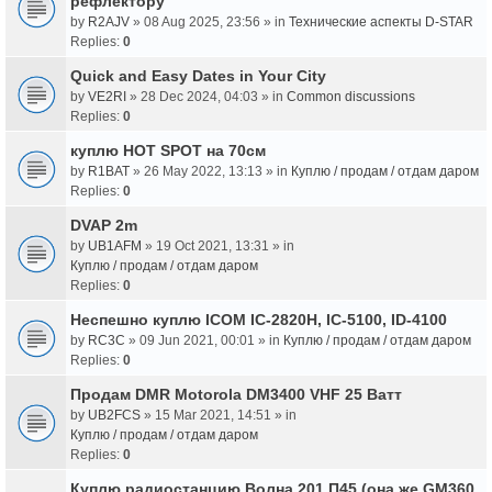
рефлектору
by
R2AJV
» 08 Aug 2025, 23:56 » in
Технические аспекты D-STAR
Replies:
0
Quick and Easy Dates in Your City
by
VE2RI
» 28 Dec 2024, 04:03 » in
Common discussions
Replies:
0
куплю HOT SPOT на 70см
by
R1BAT
» 26 May 2022, 13:13 » in
Куплю / продам / отдам даром
Replies:
0
DVAP 2m
by
UB1AFM
» 19 Oct 2021, 13:31 » in
Куплю / продам / отдам даром
Replies:
0
Неспешно куплю ICOM IC-2820H, IC-5100, ID-4100
by
RC3C
» 09 Jun 2021, 00:01 » in
Куплю / продам / отдам даром
Replies:
0
Продам DMR Motorola DM3400 VHF 25 Ватт
by
UB2FCS
» 15 Mar 2021, 14:51 » in
Куплю / продам / отдам даром
Replies:
0
Куплю радиостанцию Волна 201 П45 (она же GM360