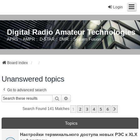
Login
Digital Radio Amateur Technologies
APRS :: AMPR :: D-STAR :: DMR :: System Fusion
Board index
Unanswered topics
Go to advanced search
Search
Advanced Search
1
2
3
4
5
6
Next
Search Found 141 Matches
Topics
Настройки терминального доступа новых РЭС к XLX