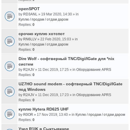
openSPOT
by
RD3ANL
» 19 Mar 2020, 14:30 » in
Куплю / продам / отдам даром
Replies:
0
срочно куплю хотспот
by
RN6LLV
» 22 Feb 2020, 15:03 » in
Куплю / продам / отдам даром
Replies:
0
Dire Wolf - cофтверный TNC/Digi/IGate для *nix
систем
by
R2AJV
» 11 Dec 2019, 17:25 » in
Оборудование APRS
Replies:
0
UZ7HO sound modem - cофтверный TNC/Digi/IGate
под Windows
by
R2AJV
» 11 Dec 2019, 17:23 » in
Оборудование APRS
Replies:
0
куплю Hytera RD625 UHF
by
R0OR
» 17 Nov 2019, 13:40 » in
Куплю / продам / отдам даром
Replies:
0
Узел R1IK в Сыктывкаре