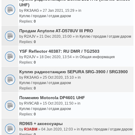
UHF)
by
RK3AAG
» 27 Jan 2021, 15:29 » in
Куплю / продам / отдам даром
Replies:
0
Продам Anytone AT-D578UV III PRO
by
R2AJV
» 21 Dec 2020, 15:00 » in
Куплю / продам / отдам даром
Replies:
0
YSF Reflector 40387: RU DMR / TG2503
by
R2AJV
» 18 Dec 2020, 13:54 » in
Общая информация
Replies:
0
Куплю радиостанцию SEPURA SRG-3900 / SRG3900
by
RK3AAG
» 25 Oct 2020, 15:10 » in
Куплю / продам / отдам даром
Replies:
0
Поменяю Motorola DP4601 UHF
by
RV9CAB
» 15 Oct 2020, 11:50 » in
Куплю / продам / отдам даром
Replies:
0
RD965 + аксессуары
by
R3ABM
» 04 Jun 2020, 12:03 » in
Куплю / продам / отдам даром
Replies:
0