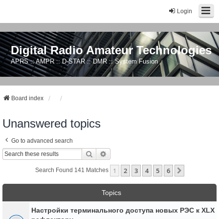
Login
Digital Radio Amateur Technologies
APRS :: AMPR :: D-STAR :: DMR :: System Fusion
Board index
Unanswered topics
Go to advanced search
Search
Advanced Search
1
2
3
4
5
6
Next
Search Found 141 Matches
Topics
Настройки терминального доступа новых РЭС к XLX