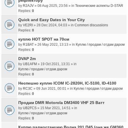
рефлектору
by
R2AJV
» 08 Aug 2025, 23:56 » in
Технические аспекты D-STAR
Replies:
0
Quick and Easy Dates in Your City
by
VE2RI
» 28 Dec 2024, 04:03 » in
Common discussions
Replies:
0
куплю HOT SPOT на 70см
by
R1BAT
» 26 May 2022, 13:13 » in
Куплю / продам / отдам даром
Replies:
0
DVAP 2m
by
UB1AFM
» 19 Oct 2021, 13:31 » in
Куплю / продам / отдам даром
Replies:
0
Неспешно куплю ICOM IC-2820H, IC-5100, ID-4100
by
RC3C
» 09 Jun 2021, 00:01 » in
Куплю / продам / отдам даром
Replies:
0
Продам DMR Motorola DM3400 VHF 25 Ватт
by
UB2FCS
» 15 Mar 2021, 14:51 » in
Куплю / продам / отдам даром
Replies:
0
Куплю радиостанцию Волна 201 П45 (она же GM360