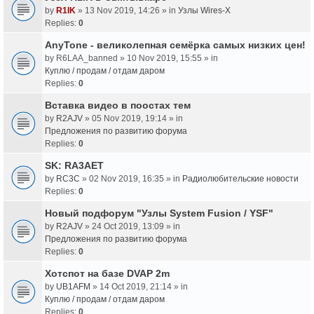
by
R1IK
» 13 Nov 2019, 14:26 » in
Узлы Wires-X
Replies:
0
AnyTone - великолепная семёрка самых низких цен!
by
R6LAA_banned
» 10 Nov 2019, 15:55 » in
Куплю / продам / отдам даром
Replies:
0
Вставка видео в поостах тем
by
R2AJV
» 05 Nov 2019, 19:14 » in
Предложения по развитию форума
Replies:
0
SK: RA3AET
by
RC3C
» 02 Nov 2019, 16:35 » in
Радиолюбительские новости
Replies:
0
Новый подфорум "Узлы System Fusion / YSF"
by
R2AJV
» 24 Oct 2019, 13:09 » in
Предложения по развитию форума
Replies:
0
Хотспот на базе DVAP 2m
by
UB1AFM
» 14 Oct 2019, 21:14 » in
Куплю / продам / отдам даром
Replies:
0