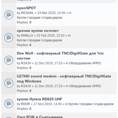
openSPOT
by
RD3ANL
» 19 Mar 2020, 14:30 » in
Куплю / продам / отдам даром
Replies:
0
срочно куплю хотспот
by
RN6LLV
» 22 Feb 2020, 15:03 » in
Куплю / продам / отдам даром
Replies:
0
Dire Wolf - cофтверный TNC/Digi/IGate для *nix
систем
by
R2AJV
» 11 Dec 2019, 17:25 » in
Оборудование APRS
Replies:
0
UZ7HO sound modem - cофтверный TNC/Digi/IGate
под Windows
by
R2AJV
» 11 Dec 2019, 17:23 » in
Оборудование APRS
Replies:
0
куплю Hytera RD625 UHF
by
R0OR
» 17 Nov 2019, 13:40 » in
Куплю / продам / отдам даром
Replies:
0
Узел R1IK в Сыктывкаре