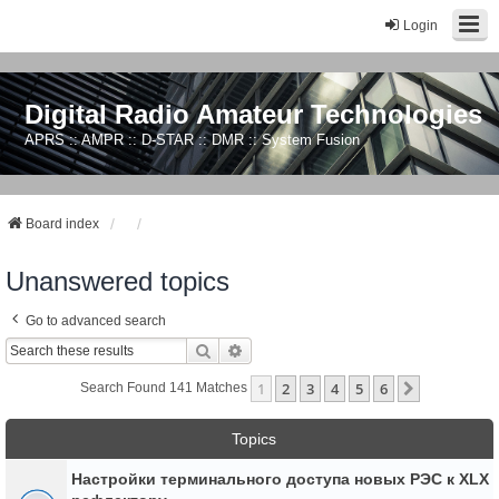
Login
Digital Radio Amateur Technologies
APRS :: AMPR :: D-STAR :: DMR :: System Fusion
Board index
Unanswered topics
Go to advanced search
Search
Advanced Search
1
2
3
4
5
6
Next
Search Found 141 Matches
Topics
Настройки терминального доступа новых РЭС к XLX