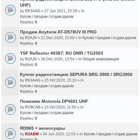
UHF)
by
RK3AAG
» 27 Jan 2021, 15:29 » in
Куплю / продам / отдам даром
Replies:
0
Продам Anytone AT-D578UV III PRO
by
R2AJV
» 21 Dec 2020, 15:00 » in
Куплю / продам / отдам даром
Replies:
0
YSF Reflector 40387: RU DMR / TG2503
by
R2AJV
» 18 Dec 2020, 13:54 » in
Общая информация
Replies:
0
Куплю радиостанцию SEPURA SRG-3900 / SRG3900
by
RK3AAG
» 25 Oct 2020, 15:10 » in
Куплю / продам / отдам даром
Replies:
0
Поменяю Motorola DP4601 UHF
by
RV9CAB
» 15 Oct 2020, 11:50 » in
Куплю / продам / отдам даром
Replies:
0
RD965 + аксессуары
by
R3ABM
» 04 Jun 2020, 12:03 » in
Куплю / продам / отдам даром
Replies:
0