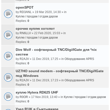
openSPOT
by
RD3ANL
» 19 Mar 2020, 14:30 » in
Куплю / продам / отдам даром
Replies:
0
срочно куплю хотспот
by
RN6LLV
» 22 Feb 2020, 15:03 » in
Куплю / продам / отдам даром
Replies:
0
Dire Wolf - cофтверный TNC/Digi/IGate для *nix
систем
by
R2AJV
» 11 Dec 2019, 17:25 » in
Оборудование APRS
Replies:
0
UZ7HO sound modem - cофтверный TNC/Digi/IGate
под Windows
by
R2AJV
» 11 Dec 2019, 17:23 » in
Оборудование APRS
Replies:
0
куплю Hytera RD625 UHF
by
R0OR
» 17 Nov 2019, 13:40 » in
Куплю / продам / отдам даром
Replies:
0
Узел R1IK в Сыктывкаре