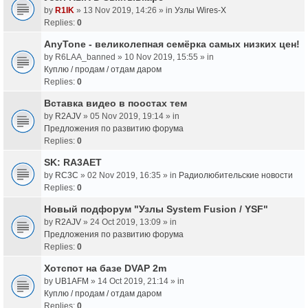
by
R1IK
» 13 Nov 2019, 14:26 » in
Узлы Wires-X
Replies:
0
AnyTone - великолепная семёрка самых низких цен!
by
R6LAA_banned
» 10 Nov 2019, 15:55 » in
Куплю / продам / отдам даром
Replies:
0
Вставка видео в поостах тем
by
R2AJV
» 05 Nov 2019, 19:14 » in
Предложения по развитию форума
Replies:
0
SK: RA3AET
by
RC3C
» 02 Nov 2019, 16:35 » in
Радиолюбительские новости
Replies:
0
Новый подфорум "Узлы System Fusion / YSF"
by
R2AJV
» 24 Oct 2019, 13:09 » in
Предложения по развитию форума
Replies:
0
Хотспот на базе DVAP 2m
by
UB1AFM
» 14 Oct 2019, 21:14 » in
Куплю / продам / отдам даром
Replies:
0