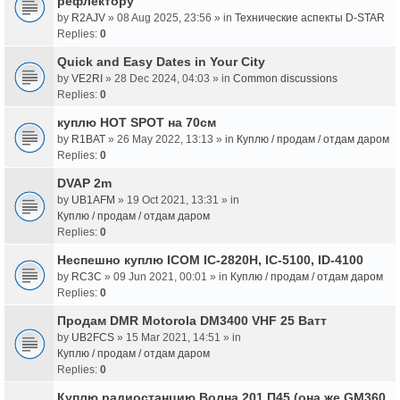
рефлектору
by
R2AJV
» 08 Aug 2025, 23:56 » in
Технические аспекты D-STAR
Replies:
0
Quick and Easy Dates in Your City
by
VE2RI
» 28 Dec 2024, 04:03 » in
Common discussions
Replies:
0
куплю HOT SPOT на 70см
by
R1BAT
» 26 May 2022, 13:13 » in
Куплю / продам / отдам даром
Replies:
0
DVAP 2m
by
UB1AFM
» 19 Oct 2021, 13:31 » in
Куплю / продам / отдам даром
Replies:
0
Неспешно куплю ICOM IC-2820H, IC-5100, ID-4100
by
RC3C
» 09 Jun 2021, 00:01 » in
Куплю / продам / отдам даром
Replies:
0
Продам DMR Motorola DM3400 VHF 25 Ватт
by
UB2FCS
» 15 Mar 2021, 14:51 » in
Куплю / продам / отдам даром
Replies:
0
Куплю радиостанцию Волна 201 П45 (она же GM360