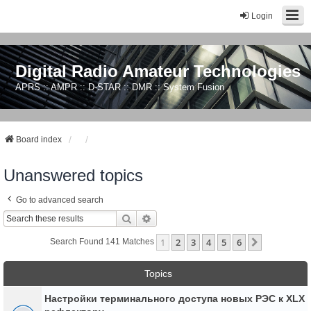
Login
Digital Radio Amateur Technologies
APRS :: AMPR :: D-STAR :: DMR :: System Fusion
Board index
Unanswered topics
Go to advanced search
Search
Advanced Search
1
2
3
4
5
6
Next
Search Found 141 Matches
Topics
Настройки терминального доступа новых РЭС к XLX