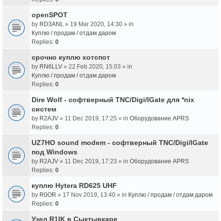
openSPOT
by
RD3ANL
» 19 Mar 2020, 14:30 » in
Куплю / продам / отдам даром
Replies:
0
срочно куплю хотспот
by
RN6LLV
» 22 Feb 2020, 15:03 » in
Куплю / продам / отдам даром
Replies:
0
Dire Wolf - cофтверный TNC/Digi/IGate для *nix
систем
by
R2AJV
» 11 Dec 2019, 17:25 » in
Оборудование APRS
Replies:
0
UZ7HO sound modem - cофтверный TNC/Digi/IGate
под Windows
by
R2AJV
» 11 Dec 2019, 17:23 » in
Оборудование APRS
Replies:
0
куплю Hytera RD625 UHF
by
R0OR
» 17 Nov 2019, 13:40 » in
Куплю / продам / отдам даром
Replies:
0
Узел R1IK в Сыктывкаре