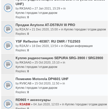
UHF)
by
RK3AAG
» 27 Jan 2021, 15:29 » in
Куплю / продам / отдам даром
Replies:
0
Продам Anytone AT-D578UV III PRO
by
R2AJV
» 21 Dec 2020, 15:00 » in
Куплю / продам / отдам даром
Replies:
0
YSF Reflector 40387: RU DMR / TG2503
by
R2AJV
» 18 Dec 2020, 13:54 » in
Общая информация
Replies:
0
Куплю радиостанцию SEPURA SRG-3900 / SRG3900
by
RK3AAG
» 25 Oct 2020, 15:10 » in
Куплю / продам / отдам даром
Replies:
0
Поменяю Motorola DP4601 UHF
by
RV9CAB
» 15 Oct 2020, 11:50 » in
Куплю / продам / отдам даром
Replies:
0
RD965 + аксессуары
by
R3ABM
» 04 Jun 2020, 12:03 » in
Куплю / продам / отдам даром
Replies:
0