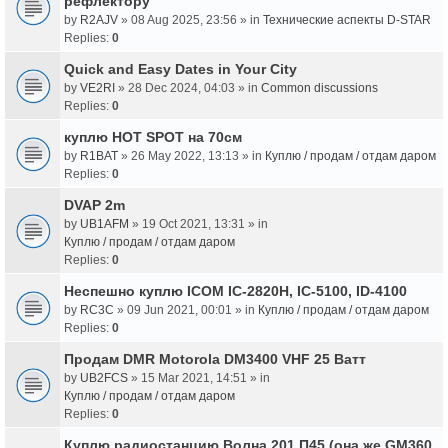
рефлектору
by
R2AJV
» 08 Aug 2025, 23:56 » in
Технические аспекты D-STAR
Replies:
0
Quick and Easy Dates in Your City
by
VE2RI
» 28 Dec 2024, 04:03 » in
Common discussions
Replies:
0
куплю HOT SPOT на 70см
by
R1BAT
» 26 May 2022, 13:13 » in
Куплю / продам / отдам даром
Replies:
0
DVAP 2m
by
UB1AFM
» 19 Oct 2021, 13:31 » in
Куплю / продам / отдам даром
Replies:
0
Неспешно куплю ICOM IC-2820H, IC-5100, ID-4100
by
RC3C
» 09 Jun 2021, 00:01 » in
Куплю / продам / отдам даром
Replies:
0
Продам DMR Motorola DM3400 VHF 25 Ватт
by
UB2FCS
» 15 Mar 2021, 14:51 » in
Куплю / продам / отдам даром
Replies:
0
Куплю радиостанцию Волна 201 П45 (она же GM360