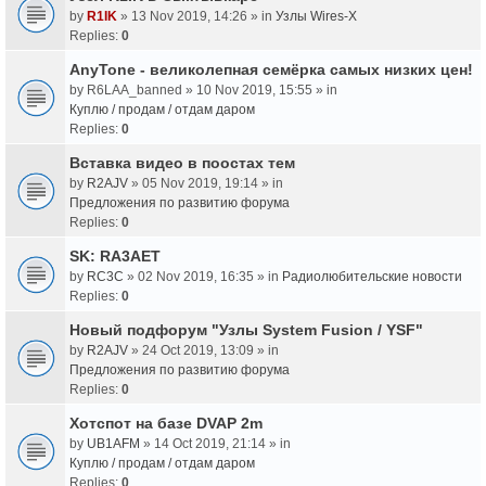
by
R1IK
» 13 Nov 2019, 14:26 » in
Узлы Wires-X
Replies:
0
AnyTone - великолепная семёрка самых низких цен!
by
R6LAA_banned
» 10 Nov 2019, 15:55 » in
Куплю / продам / отдам даром
Replies:
0
Вставка видео в поостах тем
by
R2AJV
» 05 Nov 2019, 19:14 » in
Предложения по развитию форума
Replies:
0
SK: RA3AET
by
RC3C
» 02 Nov 2019, 16:35 » in
Радиолюбительские новости
Replies:
0
Новый подфорум "Узлы System Fusion / YSF"
by
R2AJV
» 24 Oct 2019, 13:09 » in
Предложения по развитию форума
Replies:
0
Хотспот на базе DVAP 2m
by
UB1AFM
» 14 Oct 2019, 21:14 » in
Куплю / продам / отдам даром
Replies:
0