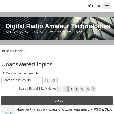
Login
Digital Radio Amateur Technologies
APRS :: AMPR :: D-STAR :: DMR :: System Fusion
Board index
Unanswered topics
Go to advanced search
Search
Advanced Search
1
2
3
4
5
6
Next
Search Found 141 Matches
Topics
Настройки терминального доступа новых РЭС к XLX