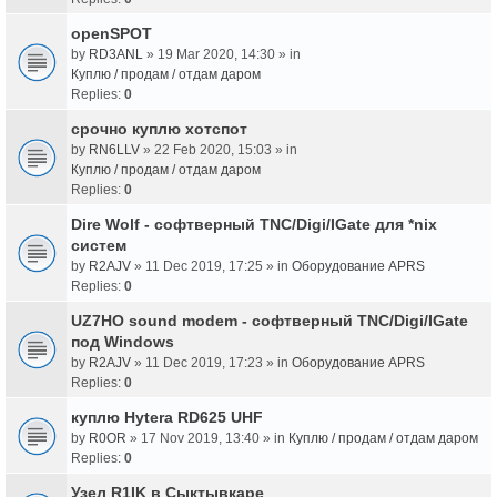
openSPOT
by
RD3ANL
» 19 Mar 2020, 14:30 » in
Куплю / продам / отдам даром
Replies:
0
срочно куплю хотспот
by
RN6LLV
» 22 Feb 2020, 15:03 » in
Куплю / продам / отдам даром
Replies:
0
Dire Wolf - cофтверный TNC/Digi/IGate для *nix
систем
by
R2AJV
» 11 Dec 2019, 17:25 » in
Оборудование APRS
Replies:
0
UZ7HO sound modem - cофтверный TNC/Digi/IGate
под Windows
by
R2AJV
» 11 Dec 2019, 17:23 » in
Оборудование APRS
Replies:
0
куплю Hytera RD625 UHF
by
R0OR
» 17 Nov 2019, 13:40 » in
Куплю / продам / отдам даром
Replies:
0
Узел R1IK в Сыктывкаре