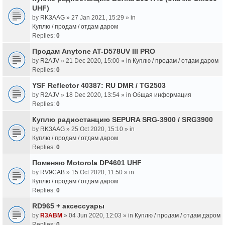
UHF)
by
RK3AAG
» 27 Jan 2021, 15:29 » in
Куплю / продам / отдам даром
Replies:
0
Продам Anytone AT-D578UV III PRO
by
R2AJV
» 21 Dec 2020, 15:00 » in
Куплю / продам / отдам даром
Replies:
0
YSF Reflector 40387: RU DMR / TG2503
by
R2AJV
» 18 Dec 2020, 13:54 » in
Общая информация
Replies:
0
Куплю радиостанцию SEPURA SRG-3900 / SRG3900
by
RK3AAG
» 25 Oct 2020, 15:10 » in
Куплю / продам / отдам даром
Replies:
0
Поменяю Motorola DP4601 UHF
by
RV9CAB
» 15 Oct 2020, 11:50 » in
Куплю / продам / отдам даром
Replies:
0
RD965 + аксессуары
by
R3ABM
» 04 Jun 2020, 12:03 » in
Куплю / продам / отдам даром
Replies:
0