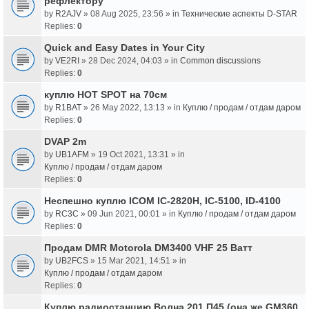
рефлектору
by
R2AJV
» 08 Aug 2025, 23:56 » in
Технические аспекты D-STAR
Replies:
0
Quick and Easy Dates in Your City
by
VE2RI
» 28 Dec 2024, 04:03 » in
Common discussions
Replies:
0
куплю HOT SPOT на 70см
by
R1BAT
» 26 May 2022, 13:13 » in
Куплю / продам / отдам даром
Replies:
0
DVAP 2m
by
UB1AFM
» 19 Oct 2021, 13:31 » in
Куплю / продам / отдам даром
Replies:
0
Неспешно куплю ICOM IC-2820H, IC-5100, ID-4100
by
RC3C
» 09 Jun 2021, 00:01 » in
Куплю / продам / отдам даром
Replies:
0
Продам DMR Motorola DM3400 VHF 25 Ватт
by
UB2FCS
» 15 Mar 2021, 14:51 » in
Куплю / продам / отдам даром
Replies:
0
Куплю радиостанцию Волна 201 П45 (она же GM360