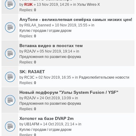
by
R1IK
» 13 Nov 2019, 14:26 » in
Узлы Wires-X
Replies:
0
AnyTone - великолепная семёрка самых низких цен!
by
R6LAA_banned
» 10 Nov 2019, 15:55 » in
Куплю / продам / отдам даром
Replies:
0
Вставка видео в поостах тем
by
R2AJV
» 05 Nov 2019, 19:14 » in
Предложения по развитию форума
Replies:
0
SK: RA3AET
by
RC3C
» 02 Nov 2019, 16:35 » in
Радиолюбительские новости
Replies:
0
Новый подфорум "Узлы System Fusion / YSF"
by
R2AJV
» 24 Oct 2019, 13:09 » in
Предложения по развитию форума
Replies:
0
Хотспот на базе DVAP 2m
by
UB1AFM
» 14 Oct 2019, 21:14 » in
Куплю / продам / отдам даром
Replies:
0