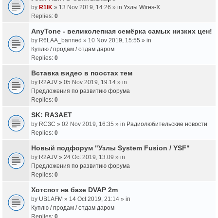
by
R1IK
» 13 Nov 2019, 14:26 » in
Узлы Wires-X
Replies:
0
AnyTone - великолепная семёрка самых низких цен!
by
R6LAA_banned
» 10 Nov 2019, 15:55 » in
Куплю / продам / отдам даром
Replies:
0
Вставка видео в поостах тем
by
R2AJV
» 05 Nov 2019, 19:14 » in
Предложения по развитию форума
Replies:
0
SK: RA3AET
by
RC3C
» 02 Nov 2019, 16:35 » in
Радиолюбительские новости
Replies:
0
Новый подфорум "Узлы System Fusion / YSF"
by
R2AJV
» 24 Oct 2019, 13:09 » in
Предложения по развитию форума
Replies:
0
Хотспот на базе DVAP 2m
by
UB1AFM
» 14 Oct 2019, 21:14 » in
Куплю / продам / отдам даром
Replies:
0