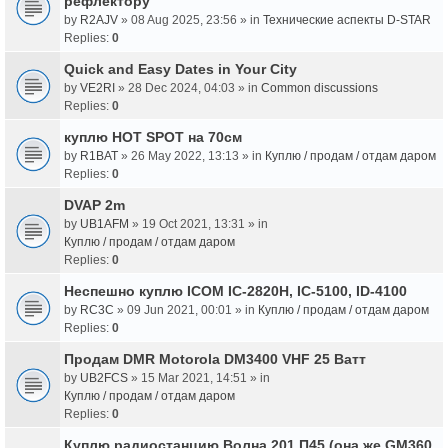
рефлектору
by
R2AJV
» 08 Aug 2025, 23:56 » in
Технические аспекты D-STAR
Replies:
0
Quick and Easy Dates in Your City
by
VE2RI
» 28 Dec 2024, 04:03 » in
Common discussions
Replies:
0
куплю HOT SPOT на 70см
by
R1BAT
» 26 May 2022, 13:13 » in
Куплю / продам / отдам даром
Replies:
0
DVAP 2m
by
UB1AFM
» 19 Oct 2021, 13:31 » in
Куплю / продам / отдам даром
Replies:
0
Неспешно куплю ICOM IC-2820H, IC-5100, ID-4100
by
RC3C
» 09 Jun 2021, 00:01 » in
Куплю / продам / отдам даром
Replies:
0
Продам DMR Motorola DM3400 VHF 25 Ватт
by
UB2FCS
» 15 Mar 2021, 14:51 » in
Куплю / продам / отдам даром
Replies:
0
Куплю радиостанцию Волна 201 П45 (она же GM360