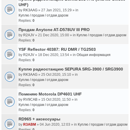
UHF)
by
RK3AAG
» 27 Jan 2021, 15:29 » in
Куплю / продам / отдам даром
Replies:
0
Продам Anytone AT-D578UV III PRO
by
R2AJV
» 21 Dec 2020, 15:00 » in
Куплю / продам / отдам даром
Replies:
0
YSF Reflector 40387: RU DMR / TG2503
by
R2AJV
» 18 Dec 2020, 13:54 » in
Общая информация
Replies:
0
Куплю радиостанцию SEPURA SRG-3900 / SRG3900
by
RK3AAG
» 25 Oct 2020, 15:10 » in
Куплю / продам / отдам даром
Replies:
0
Поменяю Motorola DP4601 UHF
by
RV9CAB
» 15 Oct 2020, 11:50 » in
Куплю / продам / отдам даром
Replies:
0
RD965 + аксессуары
by
R3ABM
» 04 Jun 2020, 12:03 » in
Куплю / продам / отдам даром
Replies:
0