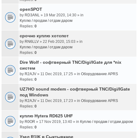
openSPOT
by
RD3ANL
» 19 Mar 2020, 14:30 » in
Куплю / продам / отдам даром
Replies:
0
срочно куплю хотспот
by
RN6LLV
» 22 Feb 2020, 15:03 » in
Куплю / продам / отдам даром
Replies:
0
Dire Wolf - cофтверный TNC/Digi/IGate для *nix
систем
by
R2AJV
» 11 Dec 2019, 17:25 » in
Оборудование APRS
Replies:
0
UZ7HO sound modem - cофтверный TNC/Digi/IGate
под Windows
by
R2AJV
» 11 Dec 2019, 17:23 » in
Оборудование APRS
Replies:
0
куплю Hytera RD625 UHF
by
R0OR
» 17 Nov 2019, 13:40 » in
Куплю / продам / отдам даром
Replies:
0
Узел R1IK в Сыктывкаре