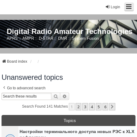
Login
Digital Radio Amateur Technologies
APRS :: AMPR :: D-STAR :: DMR :: System Fusion
Board index
Unanswered topics
Go to advanced search
Search
Advanced Search
1
2
3
4
5
6
Next
Search Found 141 Matches
Topics
Настройки терминального доступа новых РЭС к XLX