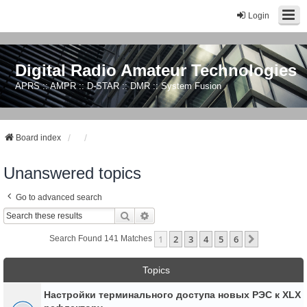
Login
Digital Radio Amateur Technologies
APRS :: AMPR :: D-STAR :: DMR :: System Fusion
Board index
Unanswered topics
Go to advanced search
Search
Advanced Search
1
2
3
4
5
6
Next
Search Found 141 Matches
Topics
Настройки терминального доступа новых РЭС к XLX