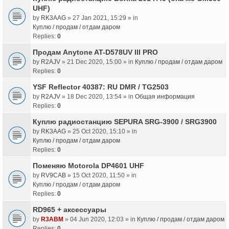
UHF)
by
RK3AAG
» 27 Jan 2021, 15:29 » in
Куплю / продам / отдам даром
Replies:
0
Продам Anytone AT-D578UV III PRO
by
R2AJV
» 21 Dec 2020, 15:00 » in
Куплю / продам / отдам даром
Replies:
0
YSF Reflector 40387: RU DMR / TG2503
by
R2AJV
» 18 Dec 2020, 13:54 » in
Общая информация
Replies:
0
Куплю радиостанцию SEPURA SRG-3900 / SRG3900
by
RK3AAG
» 25 Oct 2020, 15:10 » in
Куплю / продам / отдам даром
Replies:
0
Поменяю Motorola DP4601 UHF
by
RV9CAB
» 15 Oct 2020, 11:50 » in
Куплю / продам / отдам даром
Replies:
0
RD965 + аксессуары
by
R3ABM
» 04 Jun 2020, 12:03 » in
Куплю / продам / отдам даром
Replies:
0