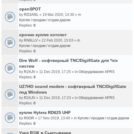
openSPOT
by
RD3ANL
» 19 Mar 2020, 14:30 » in
Куплю / продам / отдам даром
Replies:
0
срочно куплю хотспот
by
RN6LLV
» 22 Feb 2020, 15:03 » in
Куплю / продам / отдам даром
Replies:
0
Dire Wolf - cофтверный TNC/Digi/IGate для *nix
систем
by
R2AJV
» 11 Dec 2019, 17:25 » in
Оборудование APRS
Replies:
0
UZ7HO sound modem - cофтверный TNC/Digi/IGate
под Windows
by
R2AJV
» 11 Dec 2019, 17:23 » in
Оборудование APRS
Replies:
0
куплю Hytera RD625 UHF
by
R0OR
» 17 Nov 2019, 13:40 » in
Куплю / продам / отдам даром
Replies:
0
Узел R1IK в Сыктывкаре