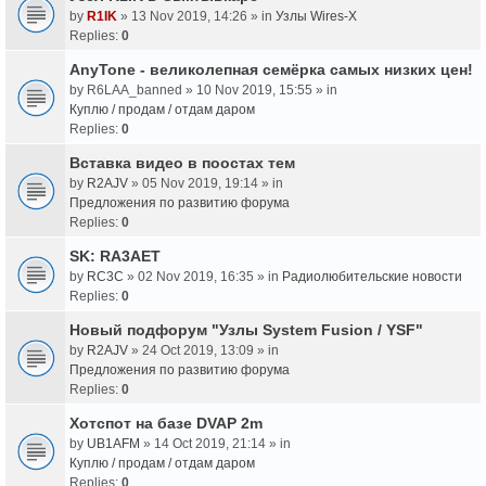
by
R1IK
» 13 Nov 2019, 14:26 » in
Узлы Wires-X
Replies:
0
AnyTone - великолепная семёрка самых низких цен!
by
R6LAA_banned
» 10 Nov 2019, 15:55 » in
Куплю / продам / отдам даром
Replies:
0
Вставка видео в поостах тем
by
R2AJV
» 05 Nov 2019, 19:14 » in
Предложения по развитию форума
Replies:
0
SK: RA3AET
by
RC3C
» 02 Nov 2019, 16:35 » in
Радиолюбительские новости
Replies:
0
Новый подфорум "Узлы System Fusion / YSF"
by
R2AJV
» 24 Oct 2019, 13:09 » in
Предложения по развитию форума
Replies:
0
Хотспот на базе DVAP 2m
by
UB1AFM
» 14 Oct 2019, 21:14 » in
Куплю / продам / отдам даром
Replies:
0