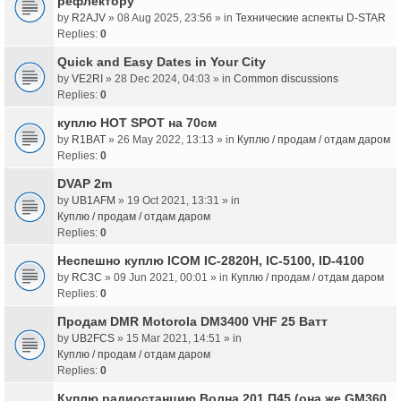
рефлектору
by
R2AJV
» 08 Aug 2025, 23:56 » in
Технические аспекты D-STAR
Replies:
0
Quick and Easy Dates in Your City
by
VE2RI
» 28 Dec 2024, 04:03 » in
Common discussions
Replies:
0
куплю HOT SPOT на 70см
by
R1BAT
» 26 May 2022, 13:13 » in
Куплю / продам / отдам даром
Replies:
0
DVAP 2m
by
UB1AFM
» 19 Oct 2021, 13:31 » in
Куплю / продам / отдам даром
Replies:
0
Неспешно куплю ICOM IC-2820H, IC-5100, ID-4100
by
RC3C
» 09 Jun 2021, 00:01 » in
Куплю / продам / отдам даром
Replies:
0
Продам DMR Motorola DM3400 VHF 25 Ватт
by
UB2FCS
» 15 Mar 2021, 14:51 » in
Куплю / продам / отдам даром
Replies:
0
Куплю радиостанцию Волна 201 П45 (она же GM360